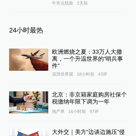
牛市点线面
2天前
24小时最热
欧洲燃烧之夏：33万人大撤
离，一个升温世界的“哨兵事
件”
澎湃世界观
18小时前
43
评
北京：非京籍家庭购房社保个
税缴纳年限下调为一年
地产界
16小时前
97
评
大外交｜美方“边谈边施压”侵