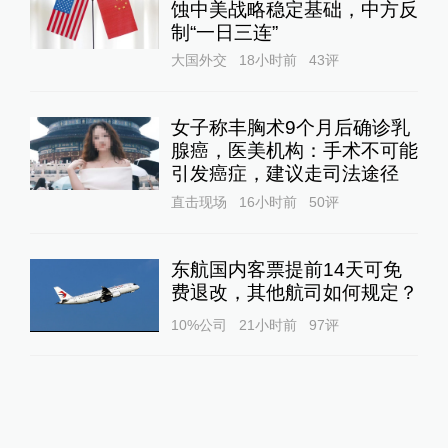
蚀中美战略稳定基础，中方反
制“一日三连”
大国外交
18小时前
43
评
女子称丰胸术9个月后确诊乳
腺癌，医美机构：手术不可能
引发癌症，建议走司法途径
直击现场
16小时前
50
评
东航国内客票提前14天可免
费退改，其他航司如何规定？
10%公司
21小时前
97
评