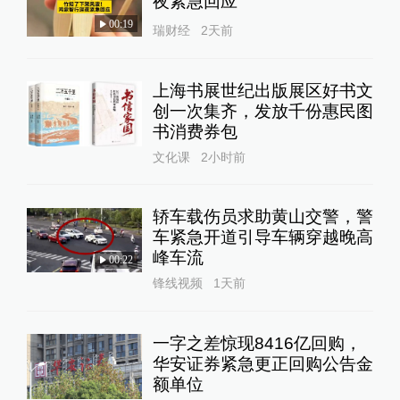
夜紧急回应
00:19
瑞财经
2天前
上海书展世纪出版展区好书文
创一次集齐，发放千份惠民图
书消费券包
文化课
2小时前
轿车载伤员求助黄山交警，警
车紧急开道引导车辆穿越晚高
峰车流
00:22
锋线视频
1天前
一字之差惊现8416亿回购，
华安证券紧急更正回购公告金
额单位