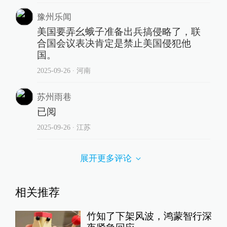
豫州乐闻
美国要弄幺蛾子准备出兵搞侵略了，联
合国会议表决肯定是禁止美国侵犯他
国。
2025-09-26
∙ 河南
苏州雨巷
已阅
2025-09-26
∙ 江苏
展开更多评论
相关推荐
竹知了下架风波，鸿蒙智行深