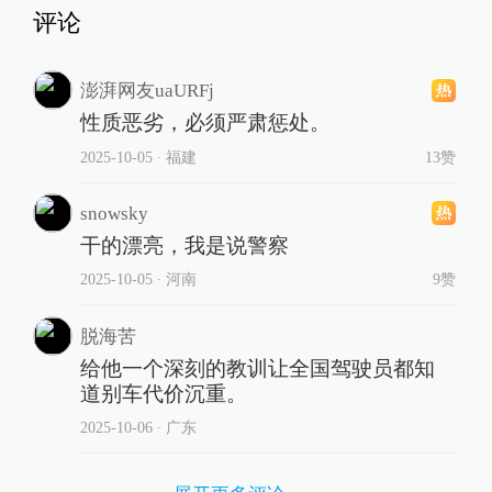
评论
澎湃网友uaURFj
性质恶劣，必须严肃惩处。
2025-10-05
∙ 福建
13赞
snowsky
干的漂亮，我是说警察
2025-10-05
∙ 河南
9赞
脱海苦
给他一个深刻的教训让全国驾驶员都知
道别车代价沉重。
2025-10-06
∙ 广东