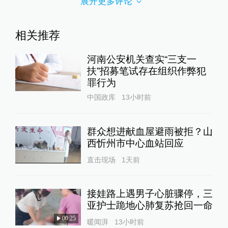
展开更多评论
相关推荐
河南公安机关查实“三支一
扶”招募笔试存在组织作弊犯
罪行为
中国政库
13小时前
群众想进献血屋避雨被拒？山
西忻州市中心血站回应
直击现场
1天前
接娃路上遇男子心脏骤停，三
亚护士跪地心肺复苏抢回一命
00:25
暖闻湃
13小时前