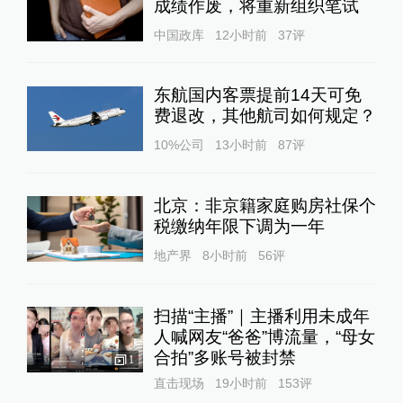
成绩作废，将重新组织笔试
中国政库
12小时前
37
评
东航国内客票提前14天可免
费退改，其他航司如何规定？
10%公司
13小时前
87
评
北京：非京籍家庭购房社保个
税缴纳年限下调为一年
地产界
8小时前
56
评
扫描“主播”｜主播利用未成年
人喊网友“爸爸”博流量，“母女
合拍”多账号被封禁
1
直击现场
19小时前
153
评