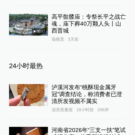
高平骷髅庙：专祭长平之战亡
魂，庙下葬40万颗人头丨山
西晋城
00:17
瑞视觉
3天前
24小时最热
泸溪河发布“桃酥现金属牙
冠”调查结论，称消费者已澄
清所发视频不属实
澎湃质量观
18小时前
266
评
河南省2026年“三支一扶”笔试