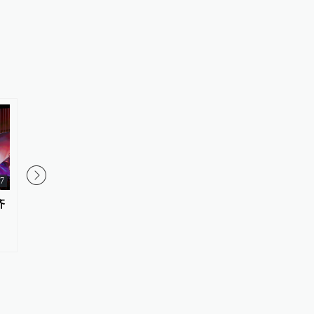
27
齐
国防部：中国军队坚决反制任何
中国东方电气集团有限
闹海挑衅图谋
组副书记、董事宋致远
调查