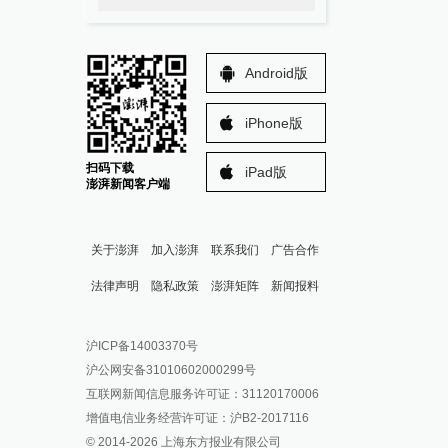
Android版
iPhone版
扫码下载
iPad版
澎湃新闻客户端
关于澎湃
加入澎湃
联系我们
广告合作
法律声明
隐私政策
澎湃矩阵
新闻报料
报料热线: 021-962866
澎湃新闻微博
沪ICP备14003370号
报料邮箱: news@thepaper.cn
澎湃新闻公众号
沪公网安备31010602000299号
澎湃新闻抖音号
互联网新闻信息服务许可证：31120170006
派生万物开放平台
增值电信业务经营许可证：沪B2-2017116
© 2014-
2026
上海东方报业有限公司
IP SHANGHAI