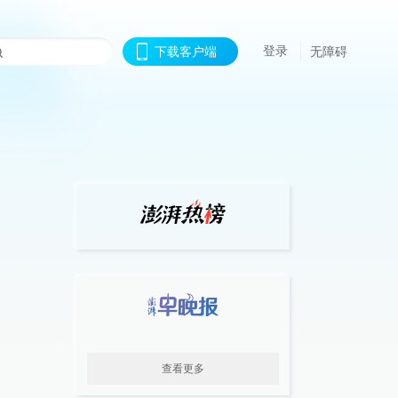
登录
下载客户端
无障碍
查看更多