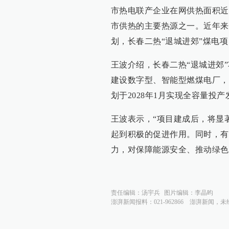
市热电联产企业在网供热面积近
市供热的主要热源之一。近年来
划，长春二热“退城进郊”煤电
王波介绍，长春二热“退城进郊
建设数字型、智能型燃煤电厂，
划于2028年1月实现全容量投
王波表示，“项目建成后，将显
起到积极的促进作用。同时，有
力，对保障能源安全、推动绿色
责任编辑：
汤宇兵
图片编辑：
李晶昀
澎湃新闻报料：021-962866
澎湃新闻，未