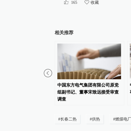
165
收藏
相关推荐
：中国军队坚决反制任何
中国东方电气集团有限公司原党
衅图谋
组副书记、董事宋致远接受审查
调查
#
长春二热
#
供热
#
燃煤电