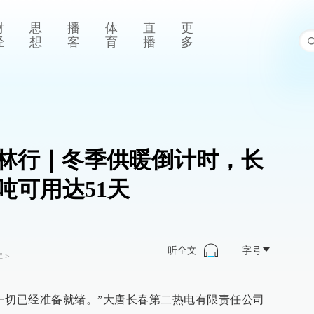
财
思
播
体
直
更
经
想
客
育
播
多
林行｜冬季供暖倒计时，长
吨可用达51天
听全文
字号
库
>
一切已经准备就绪。”大唐长春第二热电有限责任公司