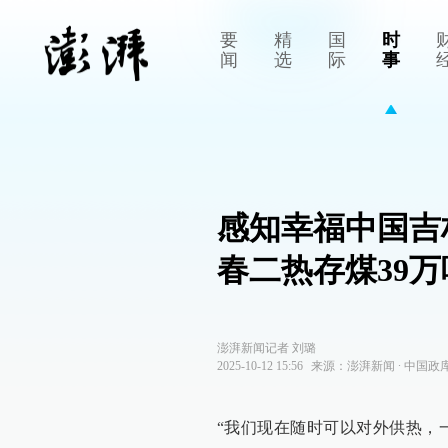
要
精
国
时
闻
选
际
事
感知幸福中国吉
春二热存煤39万
澎湃新闻记者 刘璐
2025-10-12 15:56
来源：
澎湃新闻
∙
中国政
“我们现在随时可以对外供热，