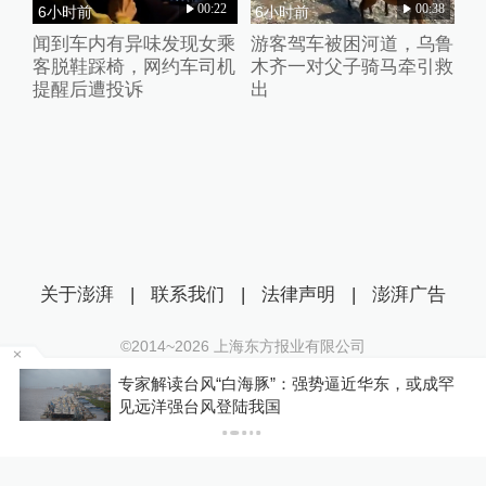
00:22
00:38
6小时前
6小时前
闻到车内有异味发现女乘
游客驾车被困河道，乌鲁
客脱鞋踩椅，网约车司机
木齐一对父子骑马牵引救
提醒后遭投诉
出
关于澎湃
|
联系我们
|
法律声明
|
澎湃广告
©2014~
2026
上海东方报业有限公司
沪ICP证：沪B2-20170116 | 沪ICP备14003370号
专家解读台风“白海豚”：强势逼近华东，或成罕
互联网新闻信息服务许可证：31120170006
P
见远洋强台风登陆我国
沪公网安备 31010602000299号