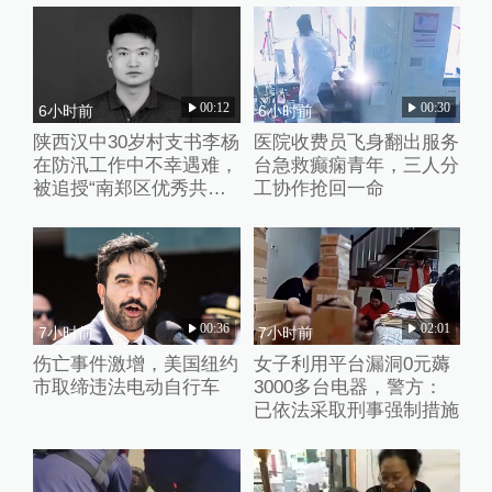
00:12
00:30
6小时前
6小时前
陕西汉中30岁村支书李杨
医院收费员飞身翻出服务
在防汛工作中不幸遇难，
台急救癫痫青年，三人分
被追授“南郑区优秀共产
工协作抢回一命
党员”称号
00:36
02:01
7小时前
7小时前
伤亡事件激增，美国纽约
女子利用平台漏洞0元薅
市取缔违法电动自行车
3000多台电器，警方：
已依法采取刑事强制措施