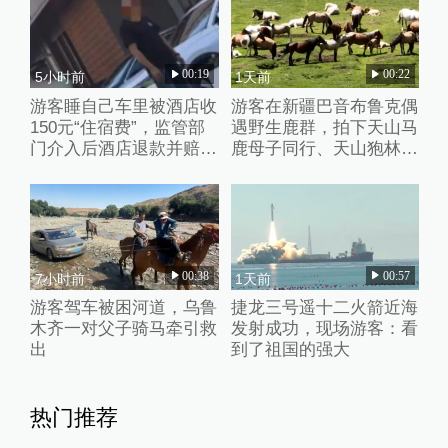
00:19
00:22
5小时前
1天前
游客睡自己车里被酒店收
游客在新疆巴音布鲁克偶
150元“住宿费”，监管部
遇野生鹿群，拍下天山马
门介入后酒店退款并赔偿
鹿母子同行、天山狍林间
1000元
探头罕见影像
00:38
00:57
7小时前
1天前
游客驾车被困河道，乌鲁
捷龙三号遥十二火箭近海
木齐一对父子骑马牵引救
发射成功，现场游客：看
出
到了祖国的强大
热门推荐