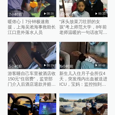
00:16
00:35
7小时前
4小时前
暖侬心丨7分钟极速救
“床头放菜刀壮胆的女
援，上海吴淞海事救助长
孩”考上师范大学，8年前
江口意外落水人员
老师温暖的一句话改写了
她的人生
00:19
00:44
5小时前
5小时前
游客睡自己车里被酒店收
新生儿入住月子会所仅4
150元“住宿费”，监管部
天，突发颅内出血被送进
门介入后酒店退款并赔偿
ICU，宝妈：监控拍到护
1000元
理人员扇婴儿耳光