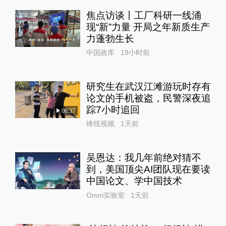
焦点访谈丨工厂科研一线涌
现“新”力量 开局之年新质生产
力蓬勃生长
中国政库
19小时前
研究生在武汉江滩游玩时存有
论文的手机被盗，民警深夜追
踪7小时追回
00:37
锋线视频
1天前
吴恩达：我几年前绝对猜不
到，美国顶尖AI团队现在要读
中国论文、学中国技术
Omni实验室
1天前