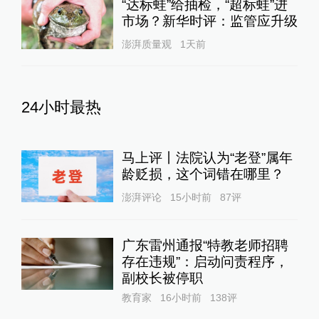
“达标蛙”给抽检，“超标蛙”进
市场？新华时评：监管应升级
澎湃质量观
1天前
24小时最热
马上评丨法院认为“老登”属年
龄贬损，这个词错在哪里？
澎湃评论
15小时前
87
评
广东雷州通报“特教老师招聘
存在违规”：启动问责程序，
副校长被停职
教育家
16小时前
138
评