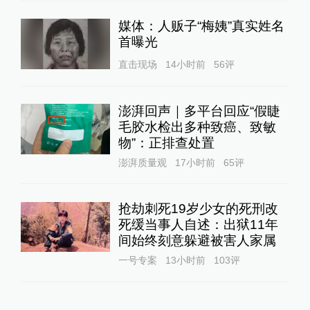
媒体：人贩子“梅姨”真实姓名
首曝光
直击现场
14小时前
56
评
澎湃回声｜多平台回应“假睫
毛胶水检出多种致癌、致敏
物”：正排查处置
澎湃质量观
17小时前
65
评
抢劫刺死19岁少女的死刑改
死缓当事人自述：出狱11年
间始终刻意躲避被害人家属
一号专案
13小时前
103
评