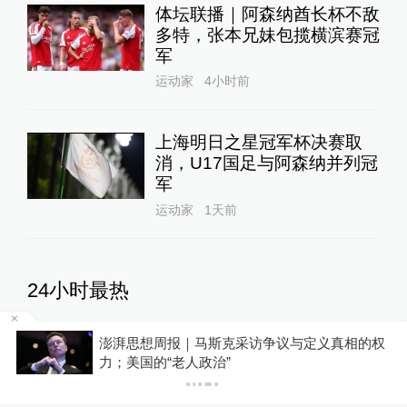
体坛联播｜阿森纳酋长杯不敌
多特，张本兄妹包揽横滨赛冠
军
运动家
4小时前
上海明日之星冠军杯决赛取
消，U17国足与阿森纳并列冠
军
运动家
1天前
24小时最热
的权
新闻蒸馏器｜内塔尼亚胡公开拒绝美国15点加沙
丘成桐：以好奇为基础的研究
计划，与特朗普罕见摊牌
才算是真正的基础研究
教育家
15小时前
65
评