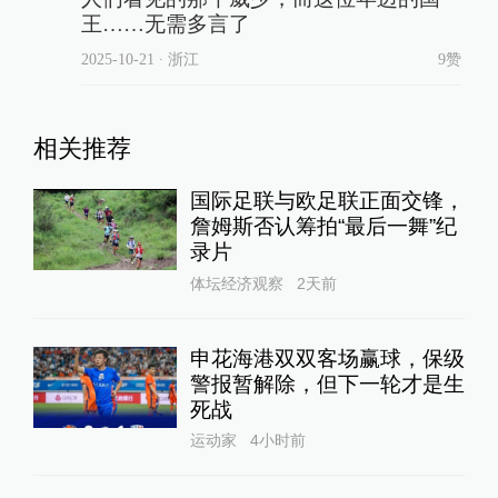
王……无需多言了
2025-10-21
∙ 浙江
9赞
相关推荐
国际足联与欧足联正面交锋，
詹姆斯否认筹拍“最后一舞”纪
录片
体坛经济观察
2天前
申花海港双双客场赢球，保级
警报暂解除，但下一轮才是生
死战
运动家
4小时前