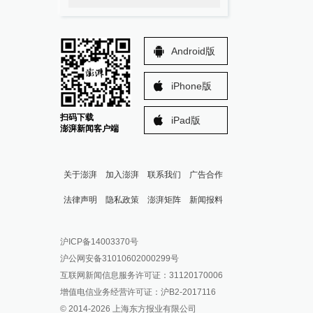
Android版
iPhone版
扫码下载
iPad版
澎湃新闻客户端
关于澎湃
加入澎湃
联系我们
广告合作
法律声明
隐私政策
澎湃矩阵
新闻报料
报料热线: 021-962866
澎湃新闻微博
沪ICP备14003370号
报料邮箱: news@thepaper.cn
澎湃新闻公众号
沪公网安备31010602000299号
澎湃新闻抖音号
互联网新闻信息服务许可证：31120170006
派生万物开放平台
增值电信业务经营许可证：沪B2-2017116
© 2014-
2026
上海东方报业有限公司
IP SHANGHAI