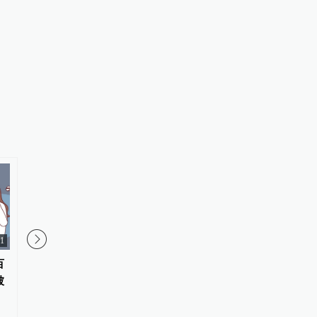
11
百
吃出“肝”净健康，肝病患者科学
科普｜膀胱癌术后，为
被
饮食护理科普
往膀胱里“灌药”？