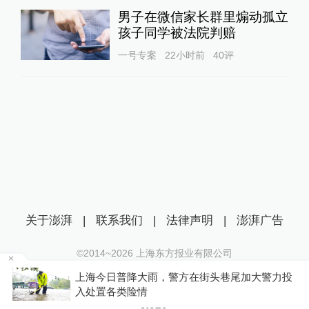
男子在微信家长群里煽动孤立
孩子同学被法院判赔
一号专案
22小时前
40
评
关于澎湃
|
联系我们
|
法律声明
|
澎湃广告
©2014~
2026
上海东方报业有限公司
沪ICP证：沪B2-20170116 | 沪ICP备14003370号
车
上海今日普降大雨，警方在街头巷尾加大警力投
互联网新闻信息服务许可证：31120170006
入处置各类险情
沪公网安备 31010602000299号