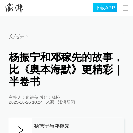
下载APP
文化课
>
杨振宁和邓稼先的故事，
比《奥本海默》更精彩｜
半卷书
主持人：郑诗亮 后期：薛松
2025-10-26 10:24
来源：
澎湃新闻
杨振宁与邓稼先