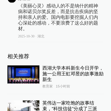
《美丽心灵》感动人的不是纳什的精神
病和诺贝尔奖反差，而是抗击疾病的坚
持和亲人的爱。国内电影要挖掘人们内
心深处的感动，不要浪费了这么好的题
材。
2025-10-30
∙ 湖北
相关推荐
西湖大学本科新生今日开学，
施一公用王虹邓昱的故事激励
新生
教育家
15小时前
英伟达一家吃饱的故事结
束，“科技信徒”分成了三派