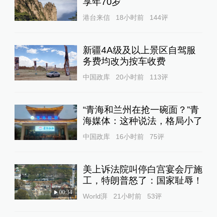
享年70岁
港台来信
18小时前
144
评
新疆4A级及以上景区自驾服
务费均改为按车收费
中国政库
20小时前
113
评
“青海和兰州在抢一碗面？”青
海媒体：这种说法，格局小了
中国政库
16小时前
75
评
美上诉法院叫停白宫宴会厅施
工，特朗普怒了：国家耻辱！
00:34
World湃
21小时前
53
评