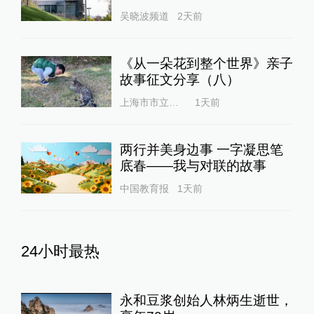
吴晓波频道
2天前
《从一朵花到整个世界》亲子
故事征文分享（八）
上海市市立幼儿园
1天前
两行并美身边事 一字凝思笔
底春——我与对联的故事
中国教育报
1天前
24小时最热
永和豆浆创始人林炳生逝世，