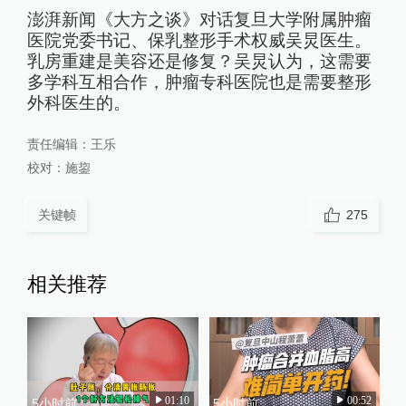
澎湃新闻《大方之谈》对话复旦大学附属肿瘤
医院党委书记、保乳整形手术权威吴炅医生。
乳房重建是美容还是修复？吴炅认为，这需要
多学科互相合作，肿瘤专科医院也是需要整形
外科医生的。
责任编辑：
王乐
校对：
施鋆
关键帧
275
相关推荐
01:10
00:52
5小时前
5小时前