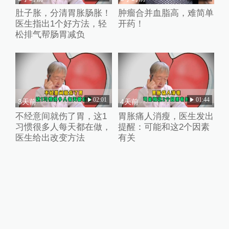
肚子胀，分清胃胀肠胀！
肿瘤合并血脂高，难简单
医生指出1个好方法，轻
开药！
松排气帮肠胃减负
02:01
01:44
3天前
4天前
不经意间就伤了胃，这1
胃胀痛人消瘦，医生发出
习惯很多人每天都在做，
提醒：可能和这2个因素
医生给出改变方法
有关