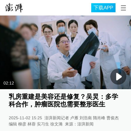
下载APP
02:12
乳房重建是美容还是修复？吴炅：多学
科合作，肿瘤医院也需要整形医生
2025-11-02 15:25
澎湃新闻记者 卢雁 刘浩南 隋肖峰 曹俊杰
编辑 柳彦 林蓉 实习生 徐文漪
来源：
澎湃新闻