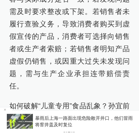
需及时要求整改或下架。若销售者未
履行查验义务，导致消费者购买到虚
假宣传的产品，消费者可选择向销售
者或生产者索赔；若销售者明知产品
虚假仍销售，或因重大过失未发现问
题，需与生产企业承担连带赔偿责
任。
如何破解“儿童专用”食品乱象？孙宜前
建议，首先，应构建清晰的“儿童专
温
暴雨后上海一路面出现危险敞开井口，他们冒雨
将窨井盖及时复位
用”食品标准体系，由相关部门按儿童