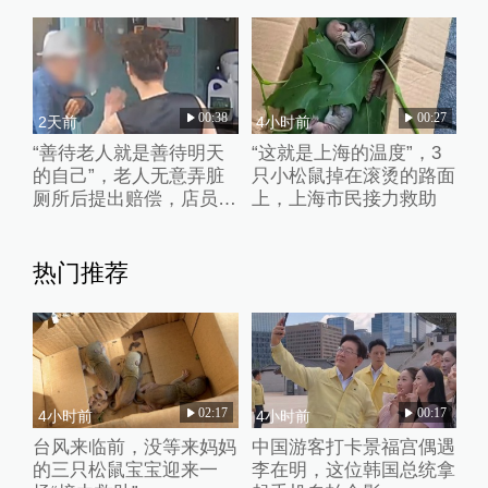
获肇事者赔偿
破窗救人
00:38
00:27
2天前
4小时前
“善待老人就是善待明天
“这就是上海的温度”，3
的自己”，老人无意弄脏
只小松鼠掉在滚烫的路面
厕所后提出赔偿，店员婉
上，上海市民接力救助
拒并默默打扫干净
热门推荐
02:17
00:17
4小时前
4小时前
台风来临前，没等来妈妈
中国游客打卡景福宫偶遇
的三只松鼠宝宝迎来一
李在明，这位韩国总统拿