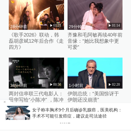
01:23
01:14
28分钟前
29分钟前
《歌手2026》联动，韩
齐豫和毛阿敏再续40年前
磊胡彦斌12年后合作《走
音缘：“她比我想象中更
四方》
可爱”
00:50
02:20
38分钟前
1小时前
两封信串联三代电影人：
伊朗总统：“美国惊讶于
田华写给“小陈冲” ，陈冲
伊朗还没崩溃”
寄语易烊千玺
金舰
女子称丰胸术9个月后确诊乳腺癌，医美机构：
手术不可能引发癌症，建议走司法途径