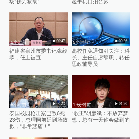
场“接力救助”
起手机自拍合影
00:47
00:36
5小时前
5小时前
福建省泉州市委书记张毅
高校任免通知引关注：科
恭，任上被查
长、主任自愿辞职，转任
思政辅导员
00:23
01:20
5小时前
19分钟前
泰国校园枪击案已致6死
“歌王”胡彦斌：不放弃梦
23伤，总理阿努廷到场致
想，总有一天你会做到的
歉，“非常悲痛！”