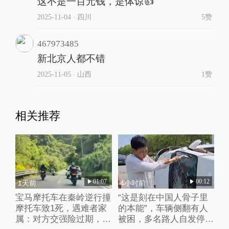
这不是一百元钱，是体谅👍
2025-11-04
∙ 四川
5赞
467973485
新北京人都不错
2025-11-05
∙ 山西
1赞
相关推荐
01:07
00:12
1天前
4小时前
宝马摩托车在秦岭逆行撞
“这是刻在中国人骨子里
摩托车致1死，遇难者家
的本能”，车辆侧翻有人
属：对方交强险过期，未
被困，多名路人自发停车