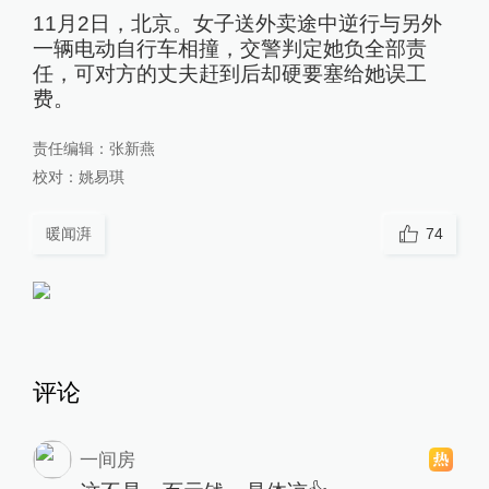
11月2日，北京。女子送外卖途中逆行与另外
一辆电动自行车相撞，交警判定她负全部责
任，可对方的丈夫赶到后却硬要塞给她误工
费。
责任编辑：
张新燕
校对：
姚易琪
暖闻湃
74
评论
一间房