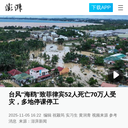
下载APP
00:08
台风“海鸥”致菲律宾52人死亡70万人受
灾，多地停课停工
2025-11-05 16:22
编辑 祝颖筠 实习生 黄润青 视频来源 参考
消息
来源：
澎湃新闻