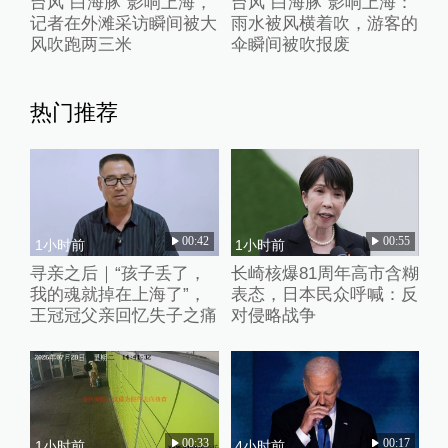
台风“白海豚”影响上海，
台风“白海豚”影响上海：
记者在外滩采访瞬间被大
雨水被风横着吹，游客的
风吹跑两三米
伞瞬间被吹报废
热门推荐
00:42
00:55
1小时前
1小时前
寻亲之后｜“孩子丢了，
长崎核爆81周年高市含糊
我的魂就掉在上海了”，
表态，日本民众呼喊：反
王冠冠父亲回忆失子之痛
对侵略战争
00:33
00:17
1小时前
4小时前