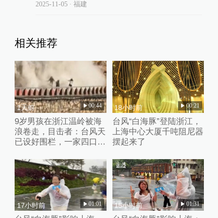
2025-11-05
∙ 福建
相关推荐
00:44
00:21
1天前
18小时前
9岁男孩在浙江温岭被海
台风“白海豚”登陆浙江，
浪卷走，目击者：台风天
上海中心大厦千吨阻尼器
已设好围栏，一家四口翻
摆起来了
入时保安曾喊话劝阻
01:01
01:31
17小时前
15小时前