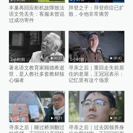
丰巢再回应柜机故障致法
拜登之子：拜登癌症已扩
语文凭丢失：客服未曾说
散，令他非常痛苦
过成功寄件
00:27
00:42
2小时前
1小时前
著名语文教育家顾德希逝
寻亲之后｜重回走失前居
世，是人教社多套教材核
住的老屋，王冠冠表示：
心编者
记忆里有这个场景
00:23
00:27
1小时前
1小时前
寻亲之后｜睡过桥洞翻过
寻亲之后｜过去因领养身