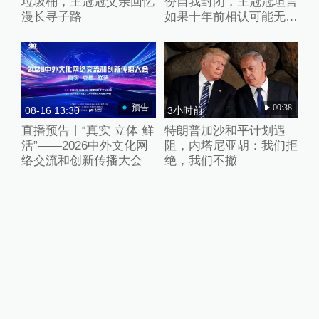
垃圾桶，王冠冠父亲回忆
份自我封闭，王冠冠坦言
漫长寻子路
如果十年前相认可能无法
接受
预告
00:38
08-16 13:30
3小时前
直播预告丨“真实 立体 鲜
特朗普加沙和平计划遇
活”——2026中外文化网
阻，内塔尼亚胡：我们拒
络交流和创新传播大会
绝，我们不撤