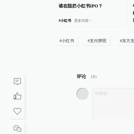
事片《水怪》震撼上线，
谁在阻拦小红书IPO？
现世掀起东方志怪奇谈
#
小红书
更多内容 >
#
小红书
#
支付牌照
#
东方
评论
（
0
）