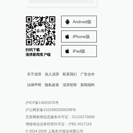
Android版
iPhone版
扫码下载
iPad版
澎湃新闻客户端
关于澎湃
加入澎湃
联系我们
广告合作
法律声明
隐私政策
澎湃矩阵
新闻报料
报料热线: 021-962866
澎湃新闻微博
沪ICP备14003370号
报料邮箱: news@thepaper.cn
澎湃新闻公众号
沪公网安备31010602000299号
澎湃新闻抖音号
互联网新闻信息服务许可证：31120170006
派生万物开放平台
增值电信业务经营许可证：沪B2-2017116
© 2014-
2026
上海东方报业有限公司
IP SHANGHAI