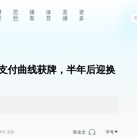
财
思
播
体
直
更
经
想
客
育
播
多
支付曲线获牌，半年后迎换
听全文
字号
湃号·湃客