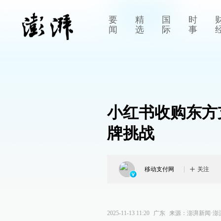
要
精
国
时
闻
选
际
事
小红书收购东方
牌挑战
移动支付网
关注
2025-11-13 11:20
广东
来源：
澎湃新闻·澎