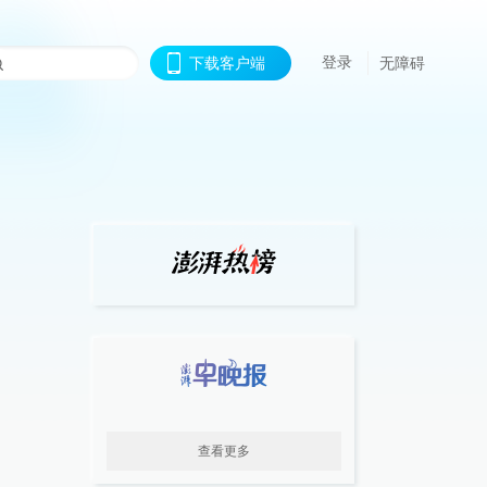
登录
下载客户端
无障碍
查看更多