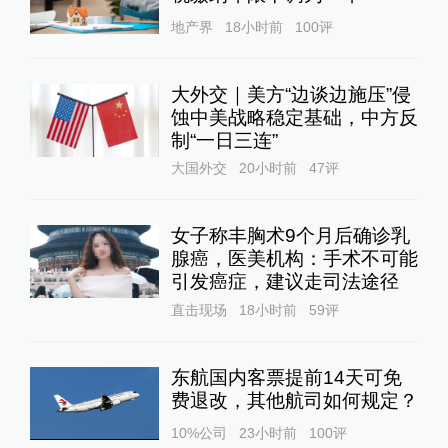
地产界
18小时前
100
评
大外交｜美方“边谈边施压”侵
蚀中美战略稳定基础，中方反
制“一日三连”
大国外交
20小时前
47
评
女子称丰胸术9个月后确诊乳
腺癌，医美机构：手术不可能
引发癌症，建议走司法途径
直击现场
18小时前
59
评
东航国内客票提前14天可免
费退改，其他航司如何规定？
10%公司
23小时前
100
评