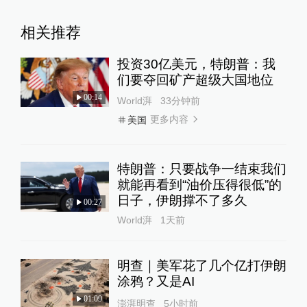
相关推荐
投资30亿美元，特朗普：我
们要夺回矿产超级大国地位
00:14
World湃
33分钟前
更多内容
美国
特朗普：只要战争一结束我们
就能再看到“油价压得很低”的
日子，伊朗撑不了多久
00:27
World湃
1天前
明查｜美军花了几个亿打伊朗
涂鸦？又是AI
01:09
澎湃明查
5小时前