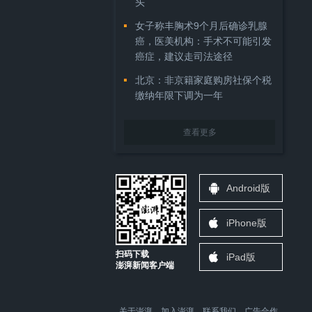
头
女子称丰胸术9个月后确诊乳腺
癌，医美机构：手术不可能引发
癌症，建议走司法途径
北京：非京籍家庭购房社保个税
缴纳年限下调为一年
查看更多
Android版
iPhone版
扫码下载
iPad版
澎湃新闻客户端
关于澎湃
加入澎湃
联系我们
广告合作