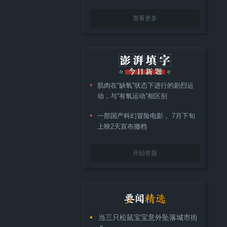
查看更多
肌肉在“缺氧”状态下进行的剧烈运
动，与“有氧运动”相区别
一部国产科幻冒险电影， 7月下旬
上映2天宣布撤档
开始答题
当三只松鼠宝宝意外坠落城市街