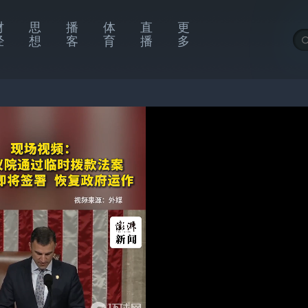
财
思
播
体
直
更
经
想
客
育
播
多