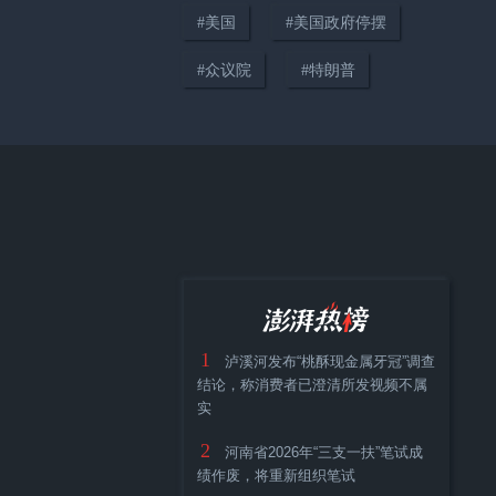
#
美国
#
美国政府停摆
#
众议院
#
特朗普
03:56
释疑｜建多少数据中心才够？美
国AI基建热潮撞上“社区保卫战”
1
泸溪河发布“桃酥现金属牙冠”调查
00:43
结论，称消费者已澄清所发视频不属
实
特朗普：伊朗总是跳出来否认在
与美国谈判，这就尴尬了
2
河南省2026年“三支一扶”笔试成
绩作废，将重新组织笔试