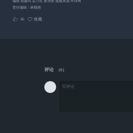
编辑 祝颖筠 实习生 黄润青 视频来源 环球网
责任编辑：
林顺祺
46
收藏
评论
（
6
）