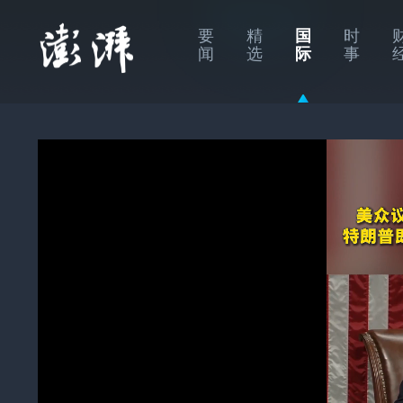
要
精
国
时
闻
选
际
事