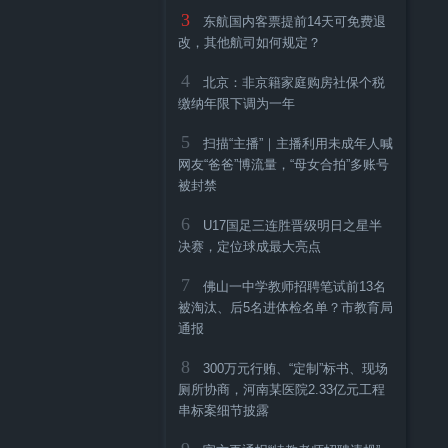
3
东航国内客票提前14天可免费退
改，其他航司如何规定？
4
北京：非京籍家庭购房社保个税
缴纳年限下调为一年
5
扫描“主播”｜主播利用未成年人喊
网友“爸爸”博流量，“母女合拍”多账号
被封禁
6
U17国足三连胜晋级明日之星半
决赛，定位球成最大亮点
7
佛山一中学教师招聘笔试前13名
被淘汰、后5名进体检名单？市教育局
通报
8
300万元行贿、“定制”标书、现场
厕所协商，河南某医院2.33亿元工程
串标案细节披露