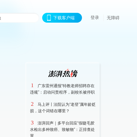
登录
下载客户端
无障碍
1
广东雷州通报“特教老师招聘存在
违规”：启动问责程序，副校长被停职
2
马上评丨法院认为“老登”属年龄贬
损，这个词错在哪里？
3
澎湃回声｜多平台回应“假睫毛胶
水检出多种致癌、致敏物”：正排查处
置