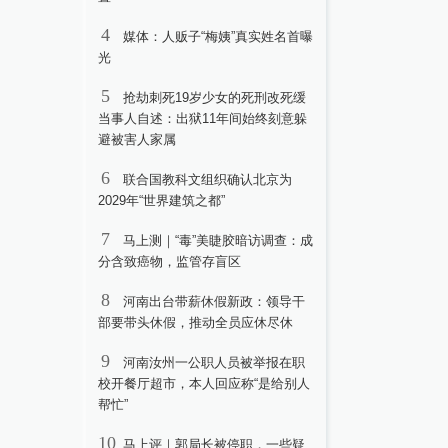
4
媒体：人贩子“梅姨”真实姓名首曝
光
5
抢劫刺死19岁少女的死刑改死缓
当事人自述：出狱11年间始终刻意躲
避被害人家属
6
联合国教科文组织确认北京为
2029年“世界建筑之都”
7
马上测｜“毒”美睫胶暗访调查：成
分含致癌物，监管存盲区
8
河南出台带薪休假新政：领导干
部要带头休假，推动全员应休尽休
9
河南汝州一公职人员被举报在职
校开餐厅超市，本人回应称“是给别人
帮忙”
10
马上评｜郭局长被停职，一些疑