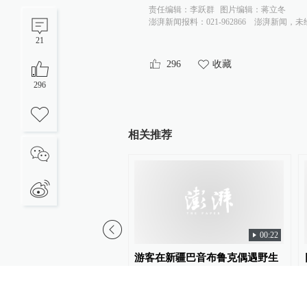
责任编辑：
李跃群
图片编辑：
蒋立冬
澎湃新闻报料：021-962866
澎湃新闻，未
21
296
收藏
296
相关推荐
00:22
报社评：中国留学生少
游客在新疆巴音布鲁克偶遇野生
国就“安全”了么
鹿群，拍下天山马鹿母子同行、
天山狍林间探头罕见影像