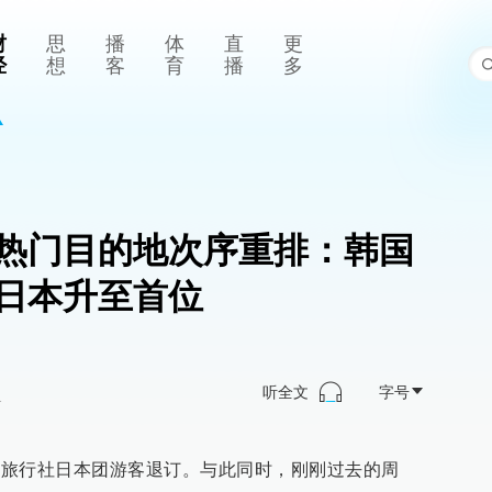
财
思
播
体
直
更
经
想
客
育
播
多
热门目的地次序重排：韩国
日本升至首位
听全文
字号
>
多地旅行社日本团游客退订。与此同时，刚刚过去的周