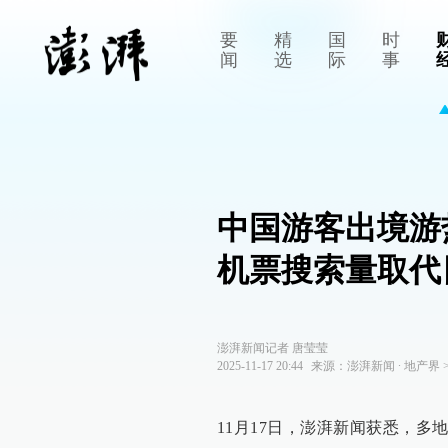
要
精
国
时
闻
选
际
事
中国游客出境游
机票搜索量取代
澎湃新闻记者 唐莹莹
2025-11-17 20:44
来源：
澎湃新闻
∙
地产界
11月17日，澎湃新闻获悉，