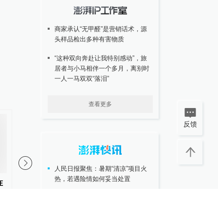
商家承认“无甲醛”是营销话术，源
头样品检出多种有害物质
“这种双向奔赴让我特别感动”，旅
居者与小马相伴一个多月，离别时
一人一马双双“落泪”
查看更多
反馈
人民日报聚焦：暑期“清凉”项目火
热，若遇险情如何妥当处置
在
环球时报社评：中国留学生少
游客在新疆巴音布鲁克
了，美国就“安全”了么
鹿群，拍下天山马鹿母
协议接近达成！伊朗披露海峡新航
天山狍林间探头罕见影
道通行细节，美方再提“倒计时”