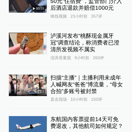
50元“住宿费”，监管部门介入
后酒店退款并赔偿1000元
00:19
锋线视频
23小时前
357
评
泸溪河发布“桃酥现金属牙
冠”调查结论，称消费者已澄
清所发视频不属实
澎湃质量观
9小时前
260
评
扫描“主播”｜主播利用未成年
人喊网友“爸爸”博流量，“母女
合拍”多账号被封禁
1
直击现场
10小时前
150
评
东航国内客票提前14天可免
费退改，其他航司如何规定？