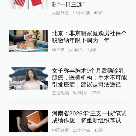
制“一日三连”
大国外交
11小时前
40
评
北京：非京籍家庭购房社保个
税缴纳年限下调为一年
地产界
9小时前
78
评
女子称丰胸术9个月后确诊乳
腺癌，医美机构：手术不可能
引发癌症，建议走司法途径
直击现场
9小时前
37
评
河南省2026年“三支一扶”笔试
成绩作废，将重新组织笔试
中国政库
13小时前
43
评