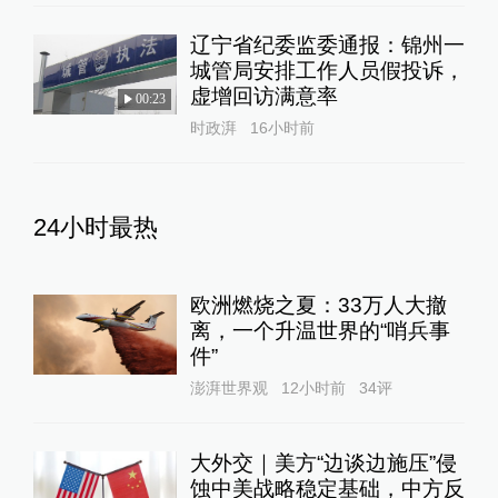
辽宁省纪委监委通报：锦州一
城管局安排工作人员假投诉，
虚增回访满意率
00:23
时政湃
16小时前
24小时最热
欧洲燃烧之夏：33万人大撤
离，一个升温世界的“哨兵事
件”
澎湃世界观
12小时前
34
评
大外交｜美方“边谈边施压”侵
蚀中美战略稳定基础，中方反