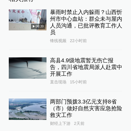
暴雨时禁止入内躲雨？山西忻
州市中心血站：群众未与屋内
人员沟通，已批评教育工作人
00:39
员
锋线视频
22小时前
高县4.9级地震暂无伤亡报
告，四川省地震局派人赴震中
开展工作
直击现场
15小时前
两部门预拨3.3亿元支持8省
（市）做好自然灾害应急抢险
救灾工作
财经上下游
2天前