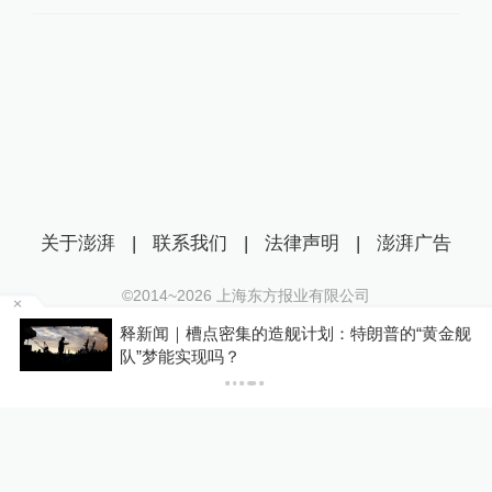
关于澎湃
|
联系我们
|
法律声明
|
澎湃广告
©2014~
2026
上海东方报业有限公司
沪ICP证：沪B2-20170116 | 沪ICP备14003370号
天
释新闻｜槽点密集的造舰计划：特朗普的“黄金舰
互联网新闻信息服务许可证：31120170006
队”梦能实现吗？
沪公网安备 31010602000299号