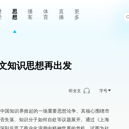
财
思
播
体
直
更
经
想
客
育
播
多
文知识思想再出发
听全文
字号
>
期，中国知识界掀起的一场重要思想论争。其核心围绕市
否失落、知识分子如何自处等议题展开。通过《上海
深刻反思了商业化浪潮中精神世界的危机，试图为社