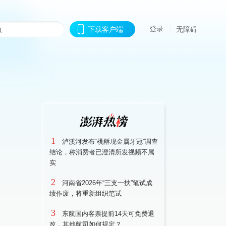
登录
下载客户端
无障碍
1
泸溪河发布“桃酥现金属牙冠”调查
结论，称消费者已澄清所发视频不属
实
2
河南省2026年“三支一扶”笔试成
绩作废，将重新组织笔试
3
东航国内客票提前14天可免费退
改，其他航司如何规定？