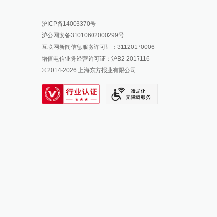
报料热线: 021-962866
澎湃新闻微博
沪ICP备14003370号
报料邮箱: news@thepaper.cn
澎湃新闻公众号
沪公网安备31010602000299号
澎湃新闻抖音号
互联网新闻信息服务许可证：31120170006
派生万物开放平台
增值电信业务经营许可证：沪B2-2017116
© 2014-
2026
上海东方报业有限公司
IP SHANGHAI
SIXTH TONE