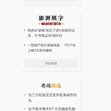
肌肉在“缺氧”状态下进行的剧烈运
动，与“有氧运动”相区别
一部国产科幻冒险电影， 7月下旬
上映2天宣布撤档
开始答题
当三只松鼠宝宝意外坠落城市街
头
女子称丰胸术9个月后确诊乳腺