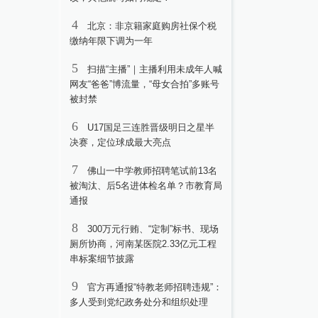
4
北京：非京籍家庭购房社保个税
缴纳年限下调为一年
5
扫描“主播”｜主播利用未成年人喊
网友“爸爸”博流量，“母女合拍”多账号
被封禁
6
U17国足三连胜晋级明日之星半
决赛，定位球成最大亮点
7
佛山一中学教师招聘笔试前13名
被淘汰、后5名进体检名单？市教育局
通报
8
300万元行贿、“定制”标书、现场
厕所协商，河南某医院2.33亿元工程
串标案细节披露
9
官方再通报“特教老师招聘违规”：
多人受到党纪政务处分和组织处理