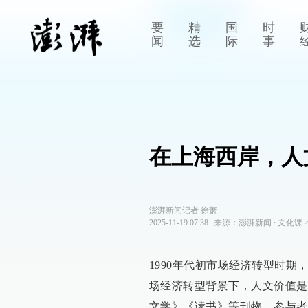
要
精
国
时
闻
选
际
事
在上海西岸，人
澎湃新闻记者 徐萧
2025-11-19 07:38
来源：
澎湃新闻
∙
文化课
1990年代初市场经济转型时
场经济转型背景下，人文价值是
文学》《读书》等刊物，参与者