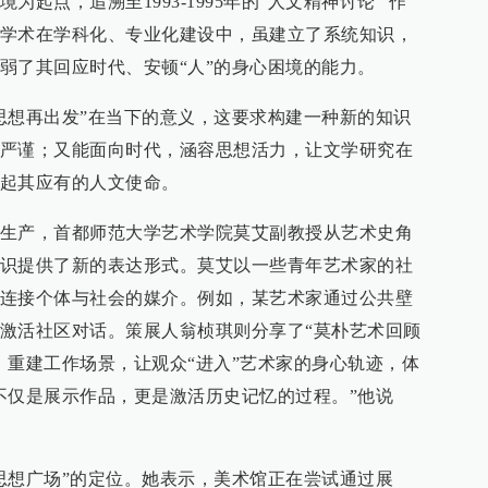
起点，追溯至1993-1995年的“人文精神讨论” 作
学术在学科化、专业化建设中，虽建立了系统知识，
弱了其回应时代、安顿“人”的身心困境的能力。
思想再出发”在当下的意义，这要求构建一种新的知识
严谨；又能面向时代，涵容思想活力，让文学研究在
起其应有的人文使命。
生产，首都师范大学艺术学院莫艾副教授从艺术史角
识提供了新的表达形式。莫艾以一些青年艺术家的社
连接个体与社会的媒介。例如，某艺术家通过公共壁
激活社区对话。策展人翁桢琪则分享了“莫朴艺术回顾
、重建工作场景，让观众“进入”艺术家的身心轨迹，体
不仅是展示作品，更是激活历史记忆的过程。”他说
思想广场”的定位。她表示，美术馆正在尝试通过展