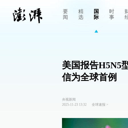
要
精
国
时
闻
选
际
事
美国报告H5N
信为全球首例
央视新闻
2025-11-23 13:32
全球速报
>