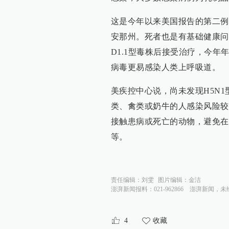
这是今年以来美国报告的第二例
安那州。死者也是有基础健康问
D1.1型毒株后接受治疗，今年
病毒更易感染人类上呼吸道。
美疾控中心说，尚未发现H5N
类、禽类或奶牛的人感染风险较
接触患病或死亡的动物，避免在
等。
责任编辑：
刘雯
图片编辑：
金洁
澎湃新闻报料：021-962866
澎湃新闻，未
4
收藏