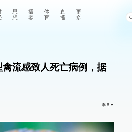
财
思
播
体
直
更
经
想
客
育
播
多
5型禽流感致人死亡病例，据
字号