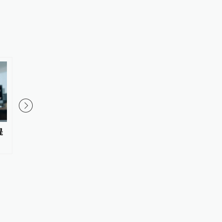
00:59
提
历史上的今天｜1945年8月6日，
玉渊谭天丨一个中国新
美国向日本广岛投下一颗原子弹
美国大焦虑