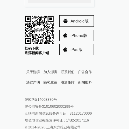
Android版
iPhone版
扫码下载
iPad版
澎湃新闻客户端
关于澎湃
加入澎湃
联系我们
广告合作
法律声明
隐私政策
澎湃矩阵
新闻报料
报料热线: 021-962866
澎湃新闻微博
沪ICP备14003370号
报料邮箱: news@thepaper.cn
澎湃新闻公众号
沪公网安备31010602000299号
澎湃新闻抖音号
互联网新闻信息服务许可证：31120170006
派生万物开放平台
增值电信业务经营许可证：沪B2-2017116
© 2014-
2026
上海东方报业有限公司
IP SHANGHAI