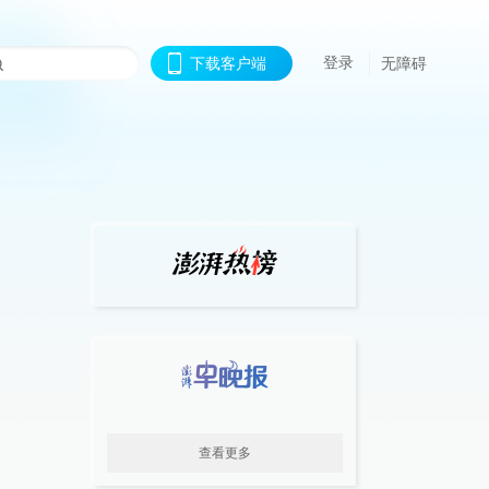
登录
下载客户端
无障碍
查看更多