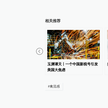
相关推荐
00:59
今天｜1945年8月6日，
玉渊谭天丨一个中国新税号引发
日本广岛投下一颗原子弹
美国大焦虑
#
禽流感