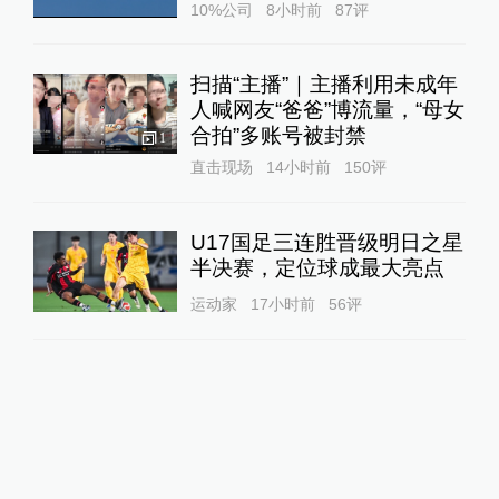
10%公司
8小时前
87
评
扫描“主播”｜主播利用未成年
人喊网友“爸爸”博流量，“母女
合拍”多账号被封禁
1
直击现场
14小时前
150
评
U17国足三连胜晋级明日之星
半决赛，定位球成最大亮点
运动家
17小时前
56
评