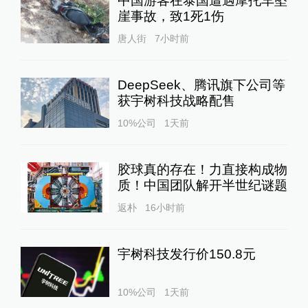
中国游客在泰国遭遇摩托车坠
崖事故，致1死1伤
唐人街
7小时前
DeepSeek、腾讯旗下公司等
获宇树科技战略配售
10%公司
1天前
胶球真的存在！力直接构成物
质！中国团队解开半世纪谜题
返朴
16小时前
宇树科技发行价150.8元
10%公司
1天前