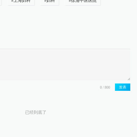
#
上海妇科
#
妇科
#
徐浦中医医院
发表
已经到底了