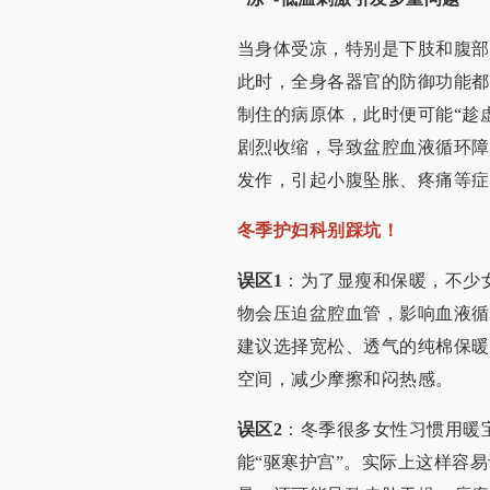
当身体受凉，特别是下肢和腹部
此时，全身各器官的防御功能都
制住的病原体，此时便可能“趁
剧烈收缩，导致盆腔血液循环障
发作，引起小腹坠胀、疼痛等症
冬季护妇科别踩坑！
误区1
：为了显瘦和保暖，不少
物会压迫盆腔血管，影响血液循
建议选择宽松、透气的纯棉保暖
空间，减少摩擦和闷热感。
误区2
：冬季很多女性习惯用暖
能“驱寒护宫”。实际上这样容