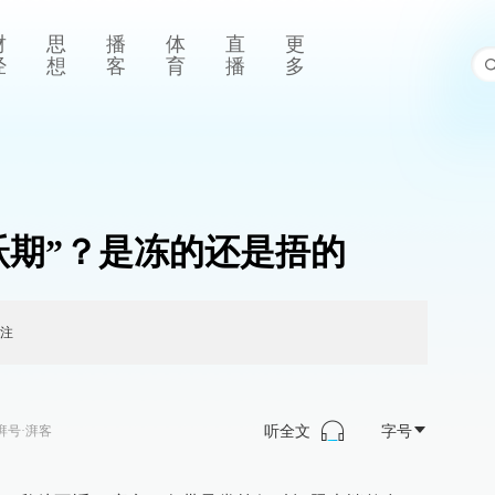
财
思
播
体
直
更
经
想
客
育
播
多
跃期”？是冻的还是捂的
注
听全文
字号
湃号·湃客