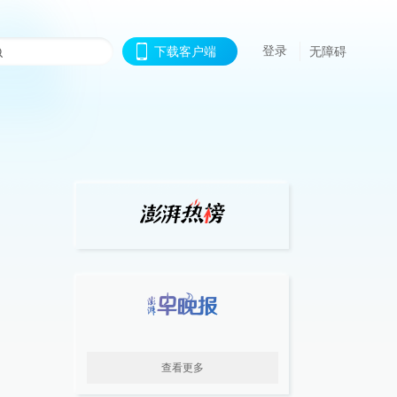
登录
下载客户端
无障碍
查看更多