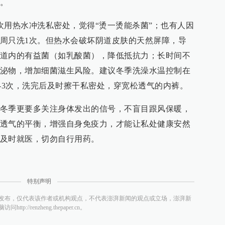
。
欢用热水冲洗私密处，觉得“烫一烫能杀菌”；也有人因
周只洗1次。但热水会破坏阴道皮肤的天然屏障，导
道内的有益菌（如乳酸菌），降低抵抗力；长时间不
泌物，增加细菌滋生风险。建议冬季洗澡水温控制在
周2-3次，洗完后及时擦干私密处，穿宽松透气的内裤。
冬季更要多关注身体发出的信号，不盲目跟风保暖，
透气的平衡，增强自身免疫力，才能让私处健康安然
及时就医，切勿自行用药。
特别声明
发布，仅代表该作者或机构观点，不代表澎湃新闻的观点或立场，澎湃新
/renzheng.thepaper.cn。