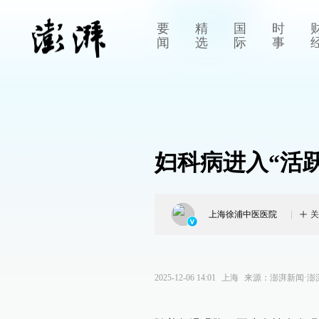
要
精
国
时
闻
选
际
事
妇科病进入“活
上海徐浦中医医院
关
2025-12-06 14:01
上海
来源：
澎湃新闻·澎