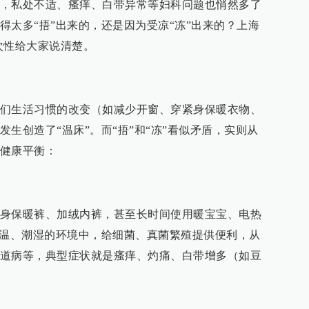
，私处不适、瘙痒、白带异常等妇科问题也悄然多了
得太多“捂”出来的，还是因为受凉“冻”出来的？上海
次性给大家说清楚。
们生活习惯的改变（如减少开窗、穿紧身保暖衣物、
生创造了“温床”。而“捂”和“冻”看似矛盾，实则从
健康平衡：
身保暖裤、加绒内裤，甚至长时间使用暖宝宝、电热
高温、潮湿的环境中，给细菌、真菌繁殖提供便利，从
道病等，典型症状就是瘙痒、灼痛、白带增多（如豆