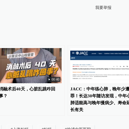
我要举报
00:40
消融术后40天，心脏乱跳咋回
JACC：中年练心肺，晚年少
事？
罪！长达30年随访发现，中年
肺适能高与晚年慢病少、寿命
长有关