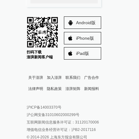
Android版
iPhone版
扫码下载
iPad版
澎湃新闻客户端
关于澎湃
加入澎湃
联系我们
广告合作
法律声明
隐私政策
澎湃矩阵
新闻报料
报料热线: 021-962866
澎湃新闻微博
沪ICP备14003370号
报料邮箱: news@thepaper.cn
澎湃新闻公众号
沪公网安备31010602000299号
澎湃新闻抖音号
互联网新闻信息服务许可证：31120170006
派生万物开放平台
增值电信业务经营许可证：沪B2-2017116
© 2014-
2026
上海东方报业有限公司
IP SHANGHAI