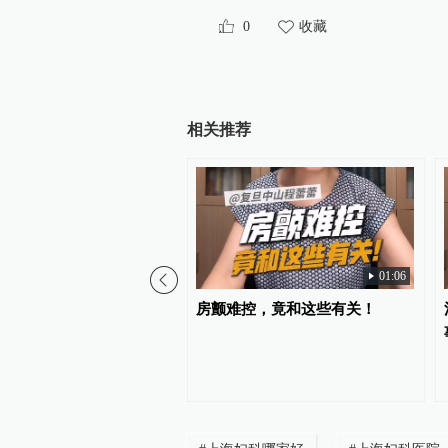
0
收藏
相关推荐
01:06
个月+还没动静？先看看你
房颤难控，竟和这些有关！
素补对了没有