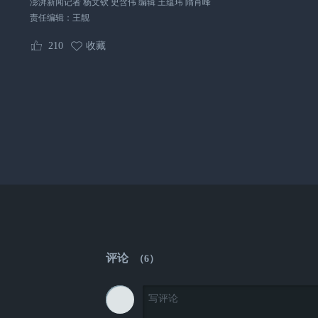
澎湃新闻记者 杨文钦 史含伟 编辑 王蕴玮 隋肖峰
责任编辑：
王靓
210
收藏
评论
（
6
）