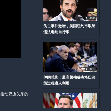
00:36
伤亡事件激增，美国纽约市取缔
违法电动自行车
00:18
伊朗总统：最高领袖穆杰塔巴决
策过程遭人利用
续推动双边关系的