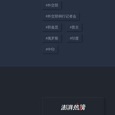
#
外交部
00:07
#
外交部例行记者会
万斯：美伊谈判充满波折，伊朗
人极难打交道
#
郭嘉昆
#
普京
#
俄罗斯
#
印度
#
中印
00:56
胡塞武装：将升级袭击沙特油轮