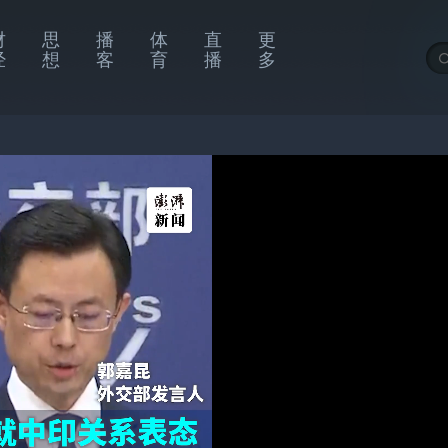
财
思
播
体
直
更
经
想
客
育
播
多