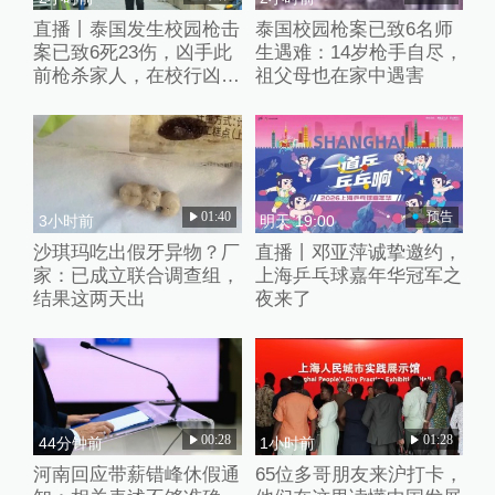
直播丨泰国发生校园枪击
泰国校园枪案已致6名师
案已致6死23伤，凶手此
生遇难：14岁枪手自尽，
前枪杀家人，在校行凶后
祖父母也在家中遇害
已自杀
01:40
预告
3小时前
明天 19:00
沙琪玛吃出假牙异物？厂
直播丨邓亚萍诚挚邀约，
家：已成立联合调查组，
上海乒乓球嘉年华冠军之
结果这两天出
夜来了
00:28
01:28
44分钟前
1小时前
河南回应带薪错峰休假通
65位多哥朋友来沪打卡，