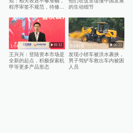
知：相关表述不够准确，
他们在这里读懂中国发展
程序审签不规范，待修改
的生动细节
后予以印发
01:12
00:53
1小时前
2小时前
王兴兴：登陆资本市场是
发现小轿车被洪水裹挟，
全新的起点，积极探索机
男子驾铲车救出车内被困
甲等更多产品形态
人员