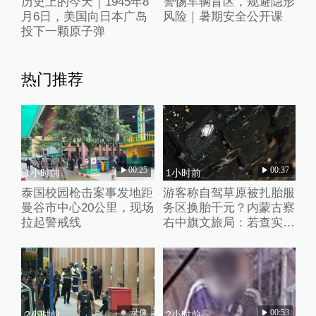
历史上的今天｜1945年8
警惕车辆盲区，规避隐形
月6日，美国向日本广岛
风险｜暑期安全公开课
投下一颗原子弹
热门推荐
00:25
00:37
1小时前
1小时前
泰国校园枪击案事发地距
游客称自驾草原被扎胎服
曼谷市中心20公里，现场
务区换胎千元？内蒙古察
拉起警戒线
右中旗文旅局：若查实人
为抛撒钉子将从重处理
录像
00:53
2小时前
2小时前