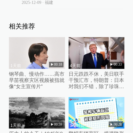
2025-12-09
∙ 福建
相关推荐
00:18
00:33
1天前
4天前
钢琴曲、慢动作……高市
日元跌跌不休，美日联手
早苗视察灾区视频被指就
干预汇市，特朗普：日本
像“女主宣传片”
对我们不错，除了珍珠港
事件
00:59
00:28
1天前
1小时前