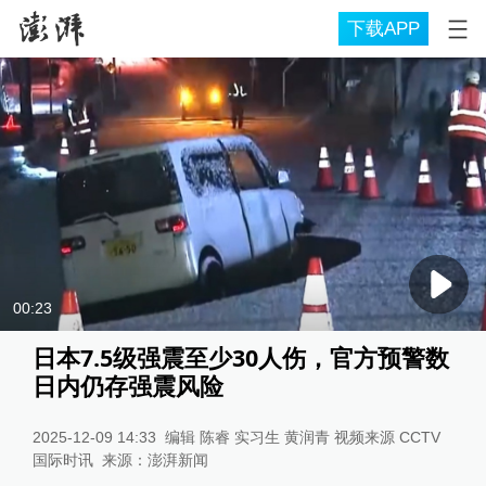
下载APP
00:23
日本7.5级强震至少30人伤，官方预警数
日内仍存强震风险
2025-12-09 14:33
编辑 陈睿 实习生 黄润青 视频来源 CCTV
国际时讯
来源：
澎湃新闻