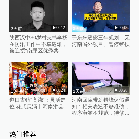
00:12
00:18
2天前
3天前
陕西汉中30岁村支书李杨
于东来透露三年规划，无
在防汛工作中不幸遇难，
河南省外项目、暂停帮扶
被追授“南郑区优秀共产
党员”称号
00:24
00:28
18小时前
2天前
道口古镇“高跷”：灵活走
河南回应带薪错峰休假通
位 花式展演丨河南滑县
知：相关表述不够准确，
程序审签不规范，待修改
后予以印发
热门推荐