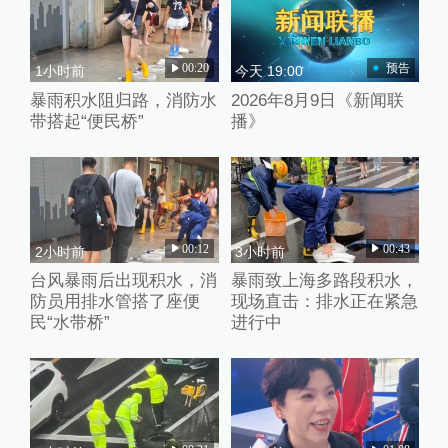
00:20
预告
1小时前
今天 19:00
暴雨积水阻归路，消防水
2026年8月9日《新闻联
带搭起“便民桥”
播》
00:12
00:43
2小时前
3小时前
台风暴雨后出现积水，消
暴雨致上海多路段积水，
防员用排水管搭了座便
现场直击：排水正在紧急
民“水带桥”
进行中