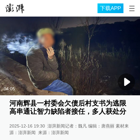
下载APP
04:05
河南辉县一村委会欠债后村支书为逃限
高串通让智力缺陷者接任，多人获处分
2025-12-16 19:30
澎湃新闻记者：魏凡 编辑：唐燕丽 素材来
源：澎湃新闻
来源：
澎湃新闻