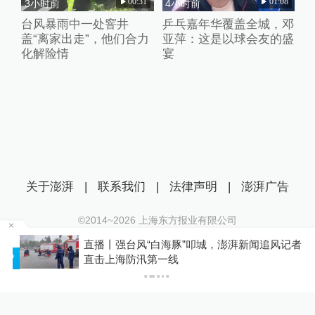
00:31
01:08
3小时前
4小时前
台风暴雨中一处窨井
乒乓嘉年华覆盖全城，邓
盖“离家出走”，他们合力
亚萍：这是以球会友的盛
化解险情
宴
关于澎湃
|
联系我们
|
法律声明
|
澎湃广告
©2014~
2026
上海东方报业有限公司
沪ICP证：沪B2-20170116 | 沪ICP备14003370号
直播丨强台风“白海豚”叩城，澎湃新闻追风记者
互联网新闻信息服务许可证：31120170006
P
直击上海防汛第一线
沪公网安备 31010602000299号