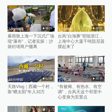
00:28
00:21
50分钟前
17分钟前
暴雨致上海一下沉式广场
台风“白海豚”登陆浙江，
现“瀑布”，记者实探：沙
上海中心大厦千吨阻尼器
袋封堵商户撤离
摆起来了
02:08
00:39
56分钟前
2小时前
天路Vlog｜西藏一个村，
“有被褥、有热水、有空
靠“晒太阳”年入33万
调”，台风天这个邻里中
心变身为安置点