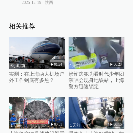
2025-12-19
∙ 陕西
相关推荐
01:34
00:23
6小时前
1天前
实测：在上海两大机场户
涉诈逃犯为看时代少年团
外工作到底有多热？
演唱会现身地铁站，上海
警方迅速锁定
00:51
00:15
1天前
1天前