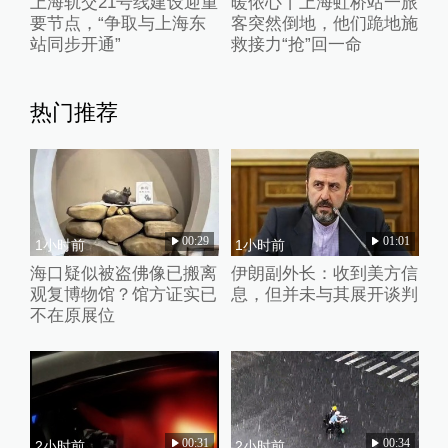
上海轨交21号线建设迎重
暖侬心丨上海虹桥站一旅
要节点，“争取与上海东
客突然倒地，他们跪地施
站同步开通”
救接力“抢”回一命
热门推荐
00:29
01:01
1小时前
1小时前
海口疑似被盗佛像已搬离
伊朗副外长：收到美方信
观复博物馆？馆方证实已
息，但并未与其展开谈判
不在原展位
00:31
00:34
2小时前
2小时前