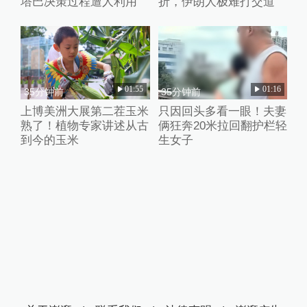
塔巴决策过程遭人利用
折，伊朗人极难打交道
01:55
01:16
35分钟前
35分钟前
上博美洲大展第二茬玉米
只因回头多看一眼！夫妻
熟了！植物专家讲述从古
俩狂奔20米拉回翻护栏轻
到今的玉米
生女子