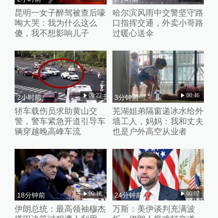
昆明一女子醉驾被查后嚎
哈尔滨风雨中交警坚守路
啕大哭：我为什么这么
口指挥交通，外卖小哥路
傻，我不想影响儿子
过暖心送伞
00:22
00:46
2小时前
3分钟前
轿车载伤员求助黄山交
芜湖姐弟隔窗递冰水给外
警，警车紧急开道引导车
墙工人，妈妈：我和丈夫
辆穿越晚高峰车流
也是户外高空从业者
00:18
00:07
18分钟前
24分钟前
伊朗总统：最高领袖穆杰
万斯：美伊谈判充满波