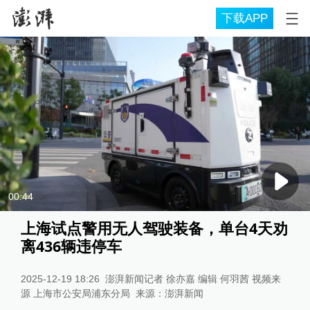
下载APP
00:44
上海试点警用无人驾驶装备，单台4天劝
离436辆违停车
2025-12-19 18:26
澎湃新闻记者 徐亦嘉 编辑 何羽茜 视频来
源 上海市公安局浦东分局
来源：
澎湃新闻