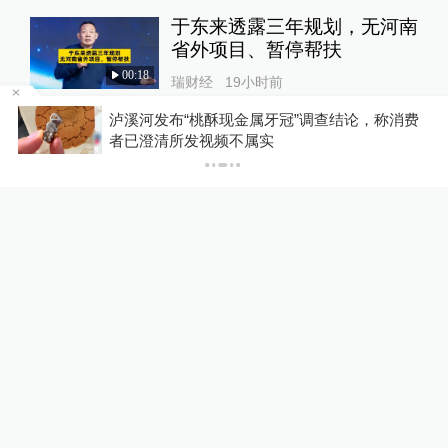
于东来透露三年规划，无河南
省外项目、暂停帮扶
00:18
瑞财经
19小时前
博流
泸溪河发布“桃酥现金属牙冠”调查结论，称消费
者已澄清所发视频不属实
2.6万元标成5000元？河南一
志愿规划机构被指标错学费致
考生复读
澎湃质量观
1天前
飞跃长城：安阳方特殷商神画
丨河南
00:30
瑞视觉
4天前
24小时最热