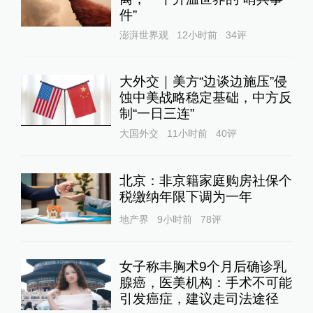
件”
澎湃世界观
12小时前
34
评
大外交｜美方“边谈边施压”侵
蚀中美战略稳定基础，中方反
制“一日三连”
大国外交
11小时前
40
评
北京：非京籍家庭购房社保个
税缴纳年限下调为一年
地产界
9小时前
78
评
女子称丰胸术9个月后确诊乳
腺癌，医美机构：手术不可能
引发癌症，建议走司法途径