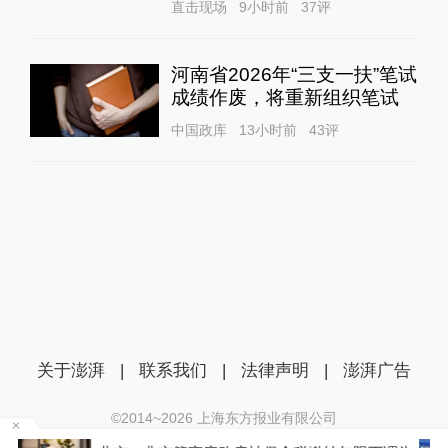
直击现场
9小时前
37
评
河南省2026年“三支一扶”笔试
成绩作废，将重新组织笔试
中国政库
13小时前
43
评
关于澎湃
|
联系我们
|
法律声明
|
澎湃广告
©2014~
2026
上海东方报业有限公司
沪ICP证：沪B2-20170116 | 沪ICP备14003370号