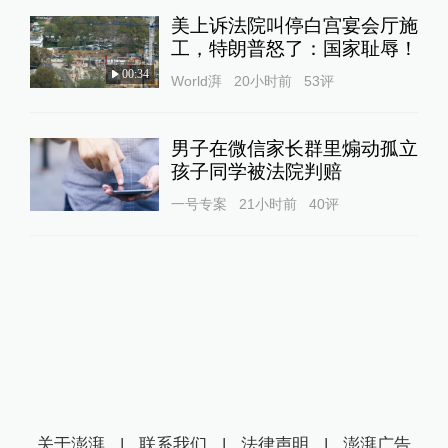
美上诉法院叫停白宫宴会厅施
工，特朗普怒了：国家耻辱！
00:34
World湃
20小时前
53
评
男子在微信家长群里煽动孤立
孩子同学被法院判赔
一号专案
21小时前
40
评
关于澎湃
|
联系我们
|
法律声明
|
澎湃广告