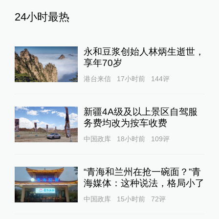
24小时最热
永和豆浆创始人林炳生逝世，
享年70岁
港台来信
17小时前
144
评
新疆4A级及以上景区自驾服
务费均改为按车收费
中国政库
18小时前
109
评
“青海和兰州在抢一碗面？”青
海媒体：这种说法，格局小了
中国政库
15小时前
72
评