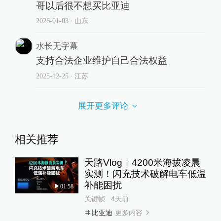
哥以后很不想买比亚迪
2026-01-03
∙ 山东
水长无字幕
支持合法企业维护自己合法权益
2025-12-25
∙ 江苏
展开更多评论
相关推荐
天路Vlog｜4200米海拔凌晨
实测！闪充技术破解电车低温
补能困扰
01:58
关键帧
4天前
更多内容
比亚迪