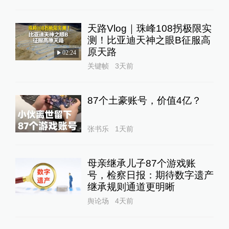
天路Vlog｜珠峰108拐极限实
测！比亚迪天神之眼B征服高
原天路
02:24
关键帧
3天前
87个土豪账号，价值4亿？
张书乐
1天前
母亲继承儿子87个游戏账
号，检察日报：期待数字遗产
继承规则通道更明晰
舆论场
4天前