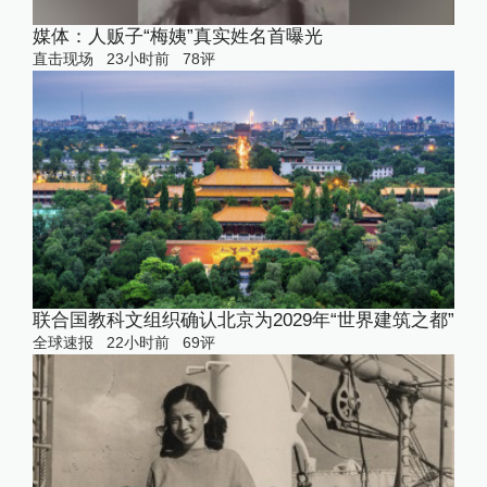
媒体：人贩子“梅姨”真实姓名首曝光
直击现场
23小时前
78
评
联合国教科文组织确认北京为2029年“世界建筑之都”
全球速报
22小时前
69
评