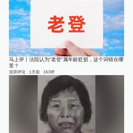
马上评丨法院认为“老登”属年龄贬损，这个词错在哪
里？
澎湃评论
1天前
163
评