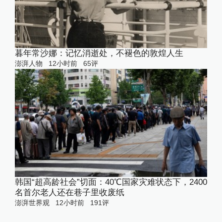
暮年常沙娜：记忆消逝处，不褪色的敦煌人生
澎湃人物
12小时前
65
评
韩国“超高龄社会”切面：40℃国家灾难状态下，2400
名首尔老人还在巷子里收废纸
澎湃世界观
12小时前
191
评