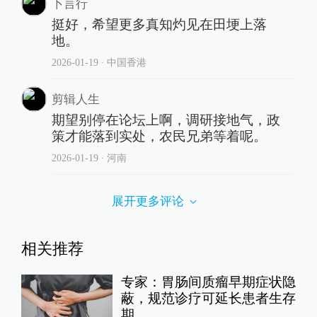
卜言行
挺好，希望更多真知灼见在田埂上落
地。
2026-01-19
∙ 中国香港
剪辑人生
期望别停在论坛上啊，调研接地气，政
策才能落到实处，农民兄弟等着呢。
2026-01-19
∙ 河南
展开更多评论
相关推荐
专家：胃肠间质瘤早期症状隐
蔽，规范诊疗可延长患者生存
期