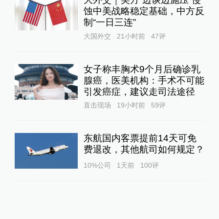
蚀中美战略稳定基础，中方反
制“一日三连”
大国外交
21小时前
47
评
女子称丰胸术9个月后确诊乳
腺癌，医美机构：手术不可能
引发癌症，建议走司法途径
直击现场
19小时前
59
评
东航国内客票提前14天可免
费退改，其他航司如何规定？
10%公司
1天前
100
评