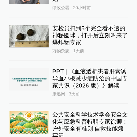
绿政公署
20小时前
安检员扫到5个完全看不透的
神秘圆球，打开后立刻叫来了
爆炸物专家
万物杂志
1天前
PPT | 《血液透析患者肝素诱
导血小板减少症防治的中国专
家共识（2026 版）》解读
康迅网
3天前
公共安全科学技术学会安全文
化与应急科普特聘专家徐卿：
户外安全有准则 自救技能须
牢记