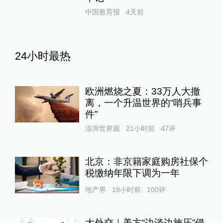
中国教育报
4天前
24小时最热
欧洲燃烧之夏：33万人大撤
离，一个升温世界的“哨兵事
件”
澎湃世界观
21小时前
47
评
北京：非京籍家庭购房社保个
税缴纳年限下调为一年
地产界
19小时前
100
评
大外交｜美方“边谈边施压”侵