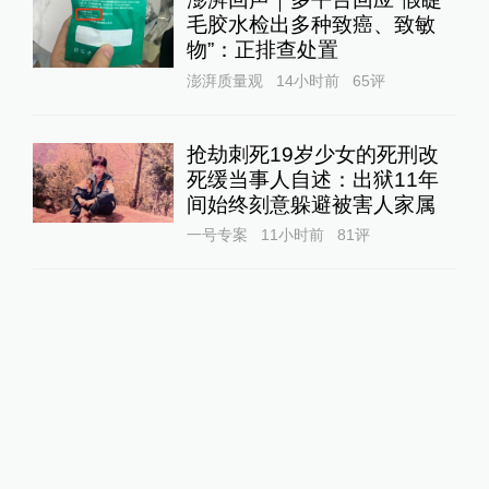
毛胶水检出多种致癌、致敏
物”：正排查处置
澎湃质量观
14小时前
65
评
抢劫刺死19岁少女的死刑改
死缓当事人自述：出狱11年
间始终刻意躲避被害人家属
一号专案
11小时前
81
评