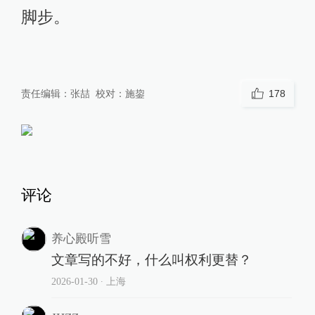
脚步。
责任编辑：
张喆
校对：
施鋆
178
评论
养心殿听雪
文章写的不好，什么叫权利更替？
2026-01-30
∙ 上海