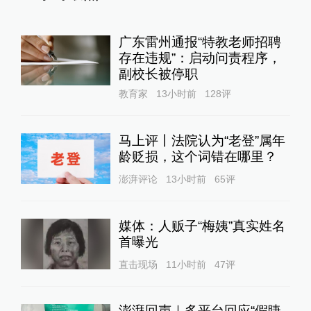
广东雷州通报“特教老师招聘
存在违规”：启动问责程序，
副校长被停职
教育家
13小时前
128
评
马上评丨法院认为“老登”属年
龄贬损，这个词错在哪里？
澎湃评论
13小时前
65
评
媒体：人贩子“梅姨”真实姓名
首曝光
直击现场
11小时前
47
评
澎湃回声｜多平台回应“假睫