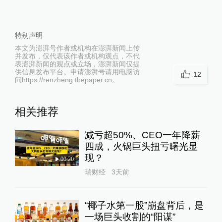
特别声明
本文为澎湃号作者或机构在澎湃新闻上传
并发布，仅代表该作者或机构观点，不代
表澎湃新闻的观点或立场，澎湃新闻仅提
供信息发布平台。申请澎湃号请用电脑访
12
问https://renzheng.thepaper.cn。
相关推荐
减亏超50%、CEO一年降薪
四成，火锅巨头扭亏曙光显
现？
00:20
瑞财经
3天前
“椰子水第一股”崩盘背后，是
一场巨头收割的“阳谋”