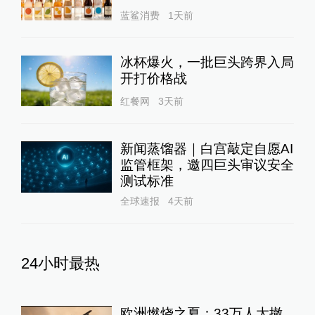
蓝鲨消费
1天前
冰杯爆火，一批巨头跨界入局
开打价格战
红餐网
3天前
新闻蒸馏器｜白宫敲定自愿AI
监管框架，邀四巨头审议安全
测试标准
全球速报
4天前
24小时最热
欧洲燃烧之夏：33万人大撤