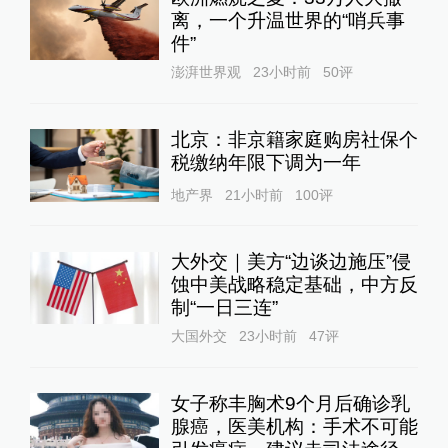
离，一个升温世界的“哨兵事
件”
澎湃世界观
23小时前
50
评
北京：非京籍家庭购房社保个
税缴纳年限下调为一年
地产界
21小时前
100
评
大外交｜美方“边谈边施压”侵
蚀中美战略稳定基础，中方反
制“一日三连”
大国外交
23小时前
47
评
女子称丰胸术9个月后确诊乳
腺癌，医美机构：手术不可能