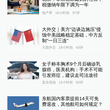
税缴纳年限下调为一年
地产界
16小时前
97
评
大外交｜美方“边谈边施压”侵
蚀中美战略稳定基础，中方反
制“一日三连”
大国外交
18小时前
43
评
女子称丰胸术9个月后确诊乳
腺癌，医美机构：手术不可能
引发癌症，建议走司法途径
直击现场
16小时前
50
评
东航国内客票提前14天可免
费退改，其他航司如何规定？