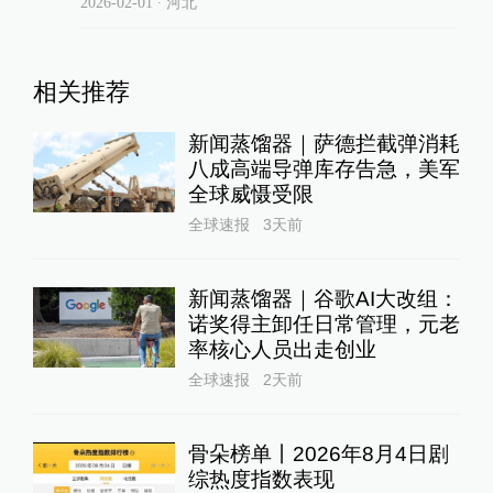
2026-02-01
∙ 河北
相关推荐
新闻蒸馏器｜萨德拦截弹消耗
八成高端导弹库存告急，美军
全球威慑受限
全球速报
3天前
新闻蒸馏器｜谷歌AI大改组：
诺奖得主卸任日常管理，元老
率核心人员出走创业
全球速报
2天前
骨朵榜单丨2026年8月4日剧
综热度指数表现