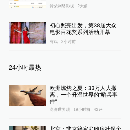
骨朵网络影视
2天前
初心照亮出发，第38届大众
电影百花奖系列活动开幕
有戏
3小时前
24小时最热
欧洲燃烧之夏：33万人大撤
离，一个升温世界的“哨兵事
件”
澎湃世界观
19小时前
43
评
北京：非京籍家庭购房社保个