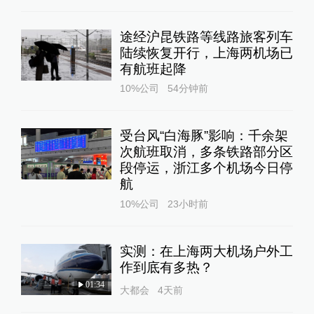
途经沪昆铁路等线路旅客列车
陆续恢复开行，上海两机场已
有航班起降
10%公司
54分钟前
受台风“白海豚”影响：千余架
次航班取消，多条铁路部分区
段停运，浙江多个机场今日停
航
10%公司
23小时前
实测：在上海两大机场户外工
作到底有多热？
01:34
大都会
4天前