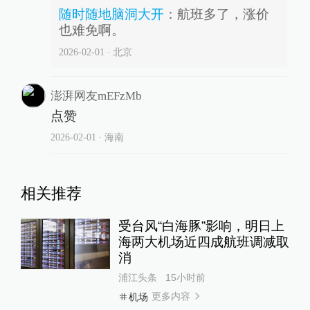
随时随地脑洞大开
：
航班多了，涨价
也难免啊。
2026-02-01
∙ 北京
澎湃网友mEFzMb
点赞
2026-02-01
∙ 海南
相关推荐
受台风“白海豚”影响，明日上
海两大机场近四成航班调减取
消
浦江头条
15小时前
更多内容
机场