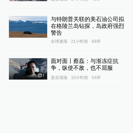
与特朗普关联的美石油公司拟
在格陵兰岛钻探，岛政府强烈
警告
全球速报
21小时前
69
评
面对面丨蔡磊：与渐冻症抗
争，纵使不敌，也不屈服
1
直击现场
10小时前
53
评