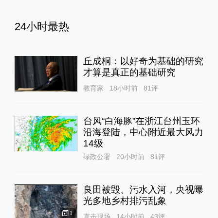
24小时最热
丘成桐：以好奇为基础的研究
才算是真正的基础研究
教育家
18小时前
81
评
台风“白海豚”在浙江台州玉环
沿海登陆，中心附近最大风力
14级
绿政公署
20小时前
81
评
良田被毁、污水入河，央视曝
光多地乡村排污乱象
1
直击现场
14小时前
43
评