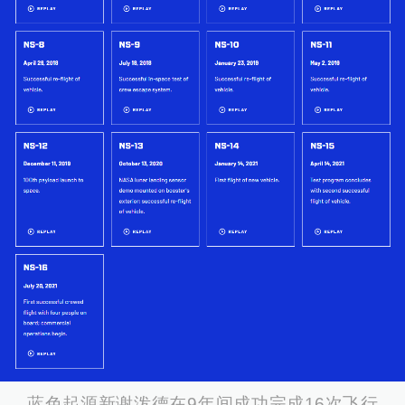
蓝色起源新谢泼德在9年间成功完成16次飞行