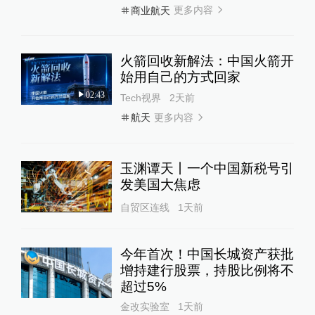
更多内容
商业航天
火箭回收新解法：中国火箭开
始用自己的方式回家
02:43
Tech视界
2天前
更多内容
航天
玉渊谭天丨一个中国新税号引
发美国大焦虑
自贸区连线
1天前
今年首次！中国长城资产获批
增持建行股票，持股比例将不
超过5%
金改实验室
1天前