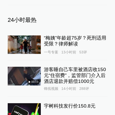
24小时最热
“梅姨”年龄超75岁？死刑适用
受限？律师解读
一号专案
13小时前
53
评
游客睡自己车里被酒店收150
元“住宿费”，监管部门介入后
酒店退款并赔偿1000元
00:19
锋线视频
14小时前
288
评
宇树科技发行价150.8元