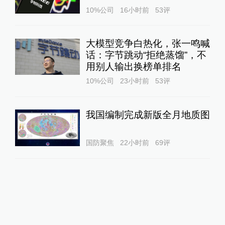
10%公司
16小时前
53
评
大模型竞争白热化，张一鸣喊
话：字节跳动“拒绝蒸馏”，不
用别人输出换榜单排名
10%公司
23小时前
53
评
我国编制完成新版全月地质图
国防聚焦
22小时前
69
评