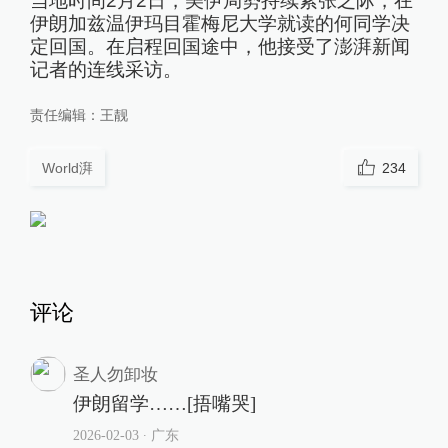
当地时间2月2日，美伊局势持续紧张之际，在
伊朗加兹温伊玛目霍梅尼大学就读的何同学决
定回国。在启程回国途中，他接受了澎湃新闻
记者的连线采访。
责任编辑：
王靓
World湃
234
评论
圣人勿卸妆
伊朗留学……[捂嘴哭]
2026-02-03
∙ 广东