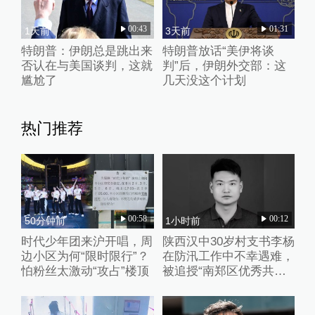
00:43
01:31
1天前
3天前
特朗普：伊朗总是跳出来
特朗普放话“美伊将谈
否认在与美国谈判，这就
判”后，伊朗外交部：这
尴尬了
几天没这个计划
热门推荐
00:58
00:12
50分钟前
1小时前
时代少年团来沪开唱，周
陕西汉中30岁村支书李杨
边小区为何“限时限行”？
在防汛工作中不幸遇难，
怕粉丝太激动“攻占”楼顶
被追授“南郑区优秀共产
党员”称号