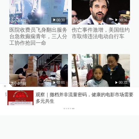
00:30
00:36
2小时前
2小时前
医院收费员飞身翻出服务
伤亡事件激增，美国纽约
台急救癫痫青年，三人分
市取缔违法电动自行车
工协作抢回一命
02:01
00:35
2小时前
22分钟前
女子利用平台漏洞0元薅
“床头放菜刀壮胆的女
管部
观察｜撤档并非流量密码，健康的电影市场需要
3000多台电器，警方：
孩”考上师范大学，8年前
多元共生
已依法采取刑事强制措施
老师温暖的一句话改写了
她的人生