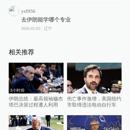
ysf956
去伊朗能学哪个专业
2026-02-03
∙ 辽宁
相关推荐
00:18
00:36
3小时前
2小时前
伊朗总统：最高领袖穆杰
伤亡事件激增，美国纽约
塔巴决策过程遭人利用
市取缔违法电动自行车