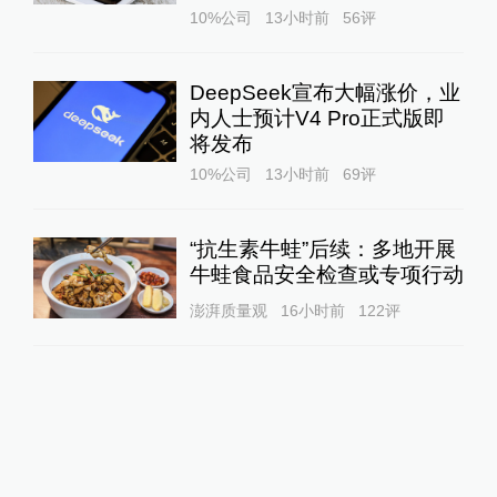
10%公司
13小时前
56
评
DeepSeek宣布大幅涨价，业
内人士预计V4 Pro正式版即
将发布
10%公司
13小时前
69
评
“抗生素牛蛙”后续：多地开展
牛蛙食品安全检查或专项行动
澎湃质量观
16小时前
122
评