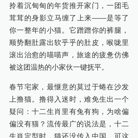
拎着沉甸甸的年货推开家门，一团毛
茸茸的身影立马缠了上来——是等了
你一整年的小猫。它蹭蹭你的裤腿，
顺势翻肚露出软乎乎的肚皮，喉咙里
滚出治愈的喵喵声，旅途的疲惫仿佛
被这团温热的小家伙一键抚平。
春节宅家，最惬意的莫过于蜷在沙发
上撸猫。撸得入迷时，难免生出一个
疑问：十二生肖里有兔有狗，为啥偏
偏没有猫？流传最广的说法是，十二
生肖定型时，猫还没传入中国。可这