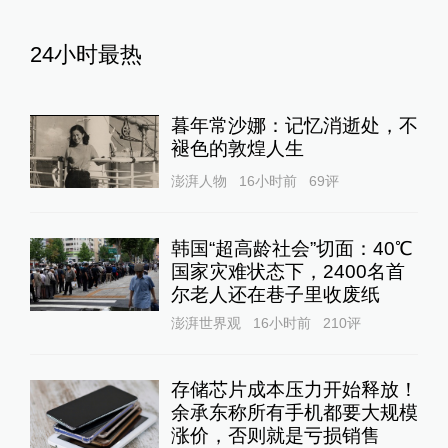
24小时最热
暮年常沙娜：记忆消逝处，不
褪色的敦煌人生
澎湃人物
16小时前
69
评
韩国“超高龄社会”切面：40℃
国家灾难状态下，2400名首
尔老人还在巷子里收废纸
澎湃世界观
16小时前
210
评
存储芯片成本压力开始释放！
余承东称所有手机都要大规模
涨价，否则就是亏损销售