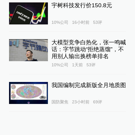
宇树科技发行价150.8元
10%公司
16小时前
53
评
大模型竞争白热化，张一鸣喊
话：字节跳动“拒绝蒸馏”，不
用别人输出换榜单排名
10%公司
1天前
53
评
我国编制完成新版全月地质图
国防聚焦
23小时前
69
评