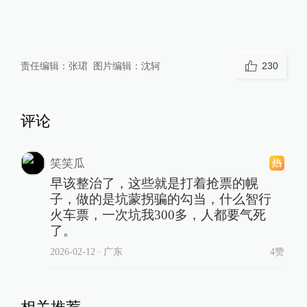
责任编辑：
张珺
图片编辑：
沈轲
230
评论
笑笑瓜
早该整治了，这些就是打着抢票的幌
子，做的是坑蒙拐骗的勾当，什么智行
火车票，一次坑我300多，人都要气死
了。
2026-02-12
∙ 广东
4赞