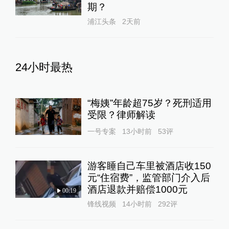
期？
浦江头条
2天前
24小时最热
“梅姨”年龄超75岁？死刑适用
受限？律师解读
一号专案
13小时前
53
评
游客睡自己车里被酒店收150
元“住宿费”，监管部门介入后
酒店退款并赔偿1000元
00:19
锋线视频
14小时前
292
评