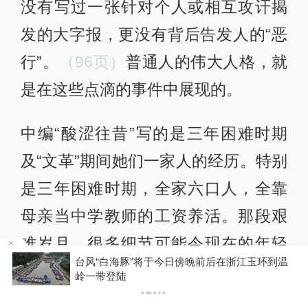
没有写过一张针对个人或相互攻讦揭
发的大字报，更没有背后告发人的“恶
行”。
（96页）
普通人的伟大人格，就
是在这些点滴的事件中展现的。
中编“酸涩往昔”写的是三年困难时期
及“文革”期间她们一家人的经历。特别
是三年困难时期，全家六口人，全靠
母亲当中学教师的工资养活。那段艰
难岁月，很多细节可能令现在的年轻
台风“白海豚”将于今日傍晚前后在浙江玉环到温
人难以置信，兹引两段：
P
岭一带登陆