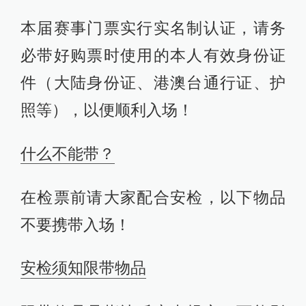
本届赛事门票实行实名制认证，请务
必带好购票时使用的本人有效身份证
件（大陆身份证、港澳台通行证、护
照等），以便顺利入场！
什么不能带？
在检票前请大家配合安检，以下物品
不要携带入场！
安检须知限带物品