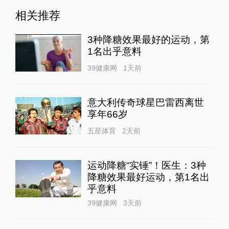
相关推荐
3种降糖效果最好的运动，第
1名出乎意料
39健康网
1天前
意大利传奇球星巴雷西离世
享年66岁
五星体育
2天前
运动降糖“实锤”！医生：3种
降糖效果最好运动，第1名出
乎意料
39健康网
3天前