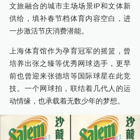
文旅融合的城市主场场景IP和文体新
供给，填补春节档体育内容空白，进
一步激活节庆消费潜能。
上海体育馆作为孕育冠军的摇篮，曾
培养出张之臻等优秀网球选手，更早
前也曾迎来张德培等国际球星在此竞
技。一个网球拍，联结着几代人的运
动情缘，也承载着无数少年的梦想。