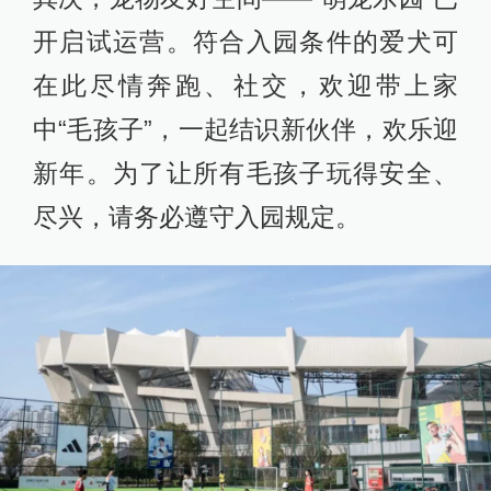
开启试运营。符合入园条件的爱犬可
在此尽情奔跑、社交，欢迎带上家
中“毛孩子”，一起结识新伙伴，欢乐迎
新年。为了让所有毛孩子玩得安全、
尽兴，请务必遵守入园规定。