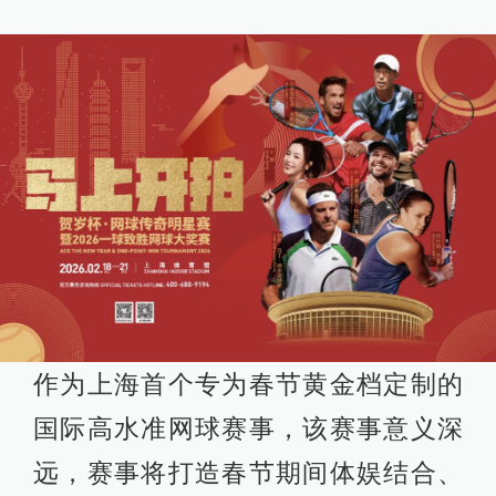
作为上海首个专为春节黄金档定制的
国际高水准网球赛事，该赛事意义深
远，赛事将打造春节期间体娱结合、