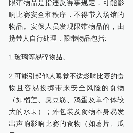
限带物品是指违反赛事规定，可能影
响比赛安全和秩序，不得带入场馆的
物品。安保人员发现限带物品的，由
携带人自行处理，限带物品包括:
1.玻璃等易碎物品。
2.可能引起他人嗅觉不适影响比赛的食
物且容易投掷带来安全风险的食物
（如榴莲、臭豆腐、鸡蛋及单个体较
大的水果）；外包装及食物本身易发
出声响影响比赛的食物（如薯片、瓜