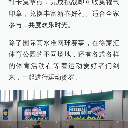
打卡集章点，完成挑战即可收集福气
印章，兑换丰富新春好礼。适合全家
参与，共度欢乐时光。
除了国际高水准网球赛事，在徐家汇
体育公园的不同场地，还有各式各样
的体育活动在等着运动爱好者们到
来，一起进行运动贺岁。