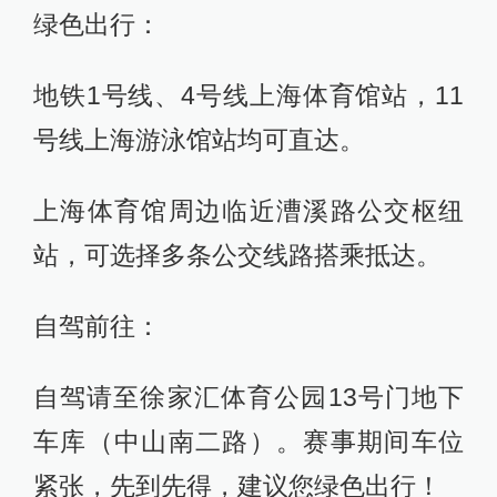
绿色出行：
地铁1号线、4号线上海体育馆站，11
号线上海游泳馆站均可直达。
上海体育馆周边临近漕溪路公交枢纽
站，可选择多条公交线路搭乘抵达。
自驾前往：
自驾请至徐家汇体育公园13号门地下
车库（中山南二路）。赛事期间车位
紧张，先到先得，建议您绿色出行！