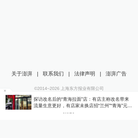
关于澎湃
|
联系我们
|
法律声明
|
澎湃广告
©2014~
2026
上海东方报业有限公司
沪ICP证：沪B2-20170116 | 沪ICP备14003370号
来
美国转折｜专访哈桑·派克：社会主义终会在美国
互联网新闻信息服务许可证：31120170006
元素
政治体系扎根
沪公网安备 31010602000299号