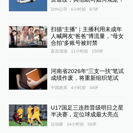
10%公司
6小时前
87
评
扫描“主播”｜主播利用未成年
人喊网友“爸爸”博流量，“母女
合拍”多账号被封禁
1
直击现场
11小时前
150
评
河南省2026年“三支一扶”笔试
成绩作废，将重新组织笔试
中国政库
4小时前
34
评
U17国足三连胜晋级明日之星
半决赛，定位球成最大亮点
运动家
14小时前
56
评