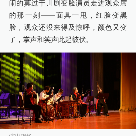
闹的莫过于川剧变脸演员走进观众席
的那一刻——面具一甩，红脸变黑
脸，观众还没来得及惊呼，颜色又变
了，掌声和笑声此起彼伏。