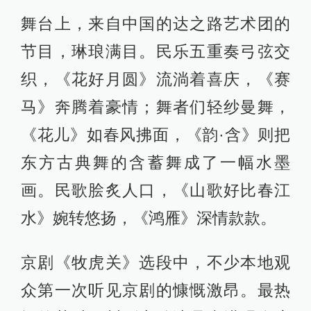
舞台上，来自中国的达之路艺术团的
节目，琳琅满目。民乐五重奏弓弦交
织，《花好月圆》流淌着喜庆，《赛
马》奔腾着豪情；舞者们轻纱曼舞，
《花儿》如春风拂面，《韵·含》则把
东方古典舞的含蓄舞成了一幅水墨
画。民歌脍炙人口，《山歌好比春江
水》婉转悠扬，《鸿雁》深情款款。
京剧《牧虎关》选段中，不少本地观
众第一次听见京剧的慷慨激昂。最热