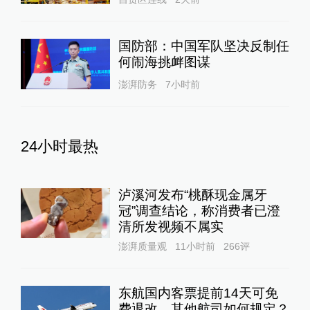
国防部：中国军队坚决反制任
何闹海挑衅图谋
澎湃防务
7小时前
24小时最热
泸溪河发布“桃酥现金属牙
冠”调查结论，称消费者已澄
清所发视频不属实
澎湃质量观
11小时前
266
评
东航国内客票提前14天可免
费退改，其他航司如何规定？