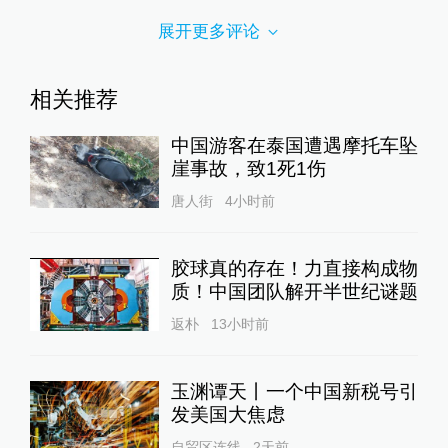
展开更多评论
相关推荐
中国游客在泰国遭遇摩托车坠
崖事故，致1死1伤
唐人街
4小时前
胶球真的存在！力直接构成物
质！中国团队解开半世纪谜题
返朴
13小时前
玉渊谭天丨一个中国新税号引
发美国大焦虑
自贸区连线
2天前