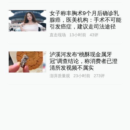
女子称丰胸术9个月后确诊乳
腺癌，医美机构：手术不可能
引发癌症，建议走司法途径
直击现场
13小时前
43
评
泸溪河发布“桃酥现金属牙
冠”调查结论，称消费者已澄
清所发视频不属实
澎湃质量观
23小时前
273
评