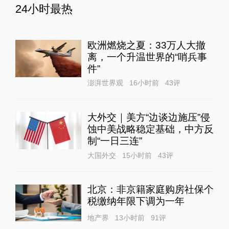
24小时最热
欧洲燃烧之夏：33万人大撤
离，一个升温世界的“哨兵事
件”
澎湃世界观
16小时前
43
评
大外交｜美方“边谈边施压”侵
蚀中美战略稳定基础，中方反
制“一日三连”
大国外交
15小时前
43
评
北京：非京籍家庭购房社保个
税缴纳年限下调为一年
地产界
13小时前
91
评