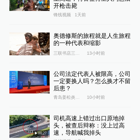
开枪击毙
00:39
锋线视频
1天前
奥德修斯的旅程就是人生旅程
的一种代表和缩影
三联书店三联书情
13小时前
公司法定代表人被限高，公司
一定要换人吗？怎么换才不留
后患？
青岛姜松炎律师
10小时前
司机高速上错过出口原地掉
头，被查后辩称：没上过高
速，导航喊我掉头
00:27