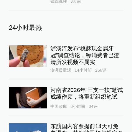
锋线视频
3天前
24小时最热
泸溪河发布“桃酥现金属牙
冠”调查结论，称消费者已澄
清所发视频不属实
澎湃质量观
14小时前
266
评
河南省2026年“三支一扶”笔试
成绩作废，将重新组织笔试
中国政库
8小时前
34
评
东航国内客票提前14天可免