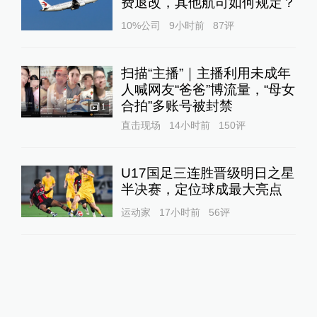
费退改，其他航司如何规定？
10%公司
9小时前
87
评
扫描“主播”｜主播利用未成年
人喊网友“爸爸”博流量，“母女
合拍”多账号被封禁
1
直击现场
14小时前
150
评
U17国足三连胜晋级明日之星
半决赛，定位球成最大亮点
运动家
17小时前
56
评