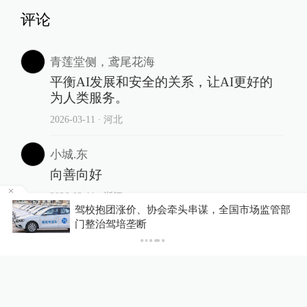
评论
青莲堂侧，鸢尾花海
平衡AI发展和安全的关系，让AI更好的
为人类服务。
2026-03-11
∙ 河北
小城.东
向善向好
2026-03-11
∙ 浙江
，地
驾校抱团涨价、协会牵头串谋，全国市场监管部
门整治驾培垄断
相关推荐
马斯克也被AI骗了！SpaceX
火箭残骸撞月视频是假的