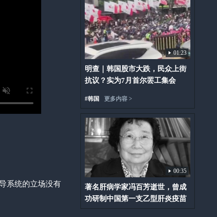
01:23
明查｜韩国股市大跌，民众上街
抗议？实为7月首尔罢工集会
#
韩国
更多内容 >
00:35
反导系统的立场没有
著名肝病学家冯百芳逝世，曾成
功研制中国第一支乙型肝炎疫苗