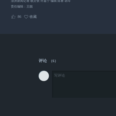
澎湃新闻记者 杨文钦 许嘉宁 编辑 陈睿 胡岑
责任编辑：
王靓
86
收藏
评论
（
6
）