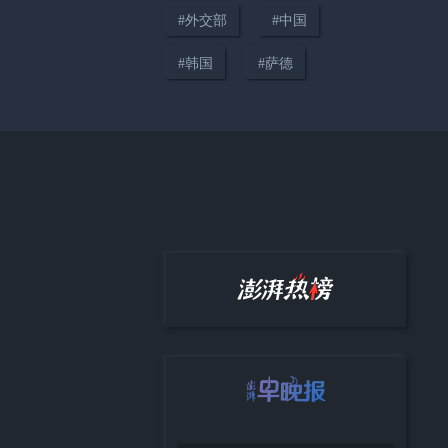
#
外交部
#
中国
#
韩国
#
萨德
01:14
航拍中国，云南元谋土林
01:05
“餐饮业一夜间再无大师”，中国
烹饪协会回应