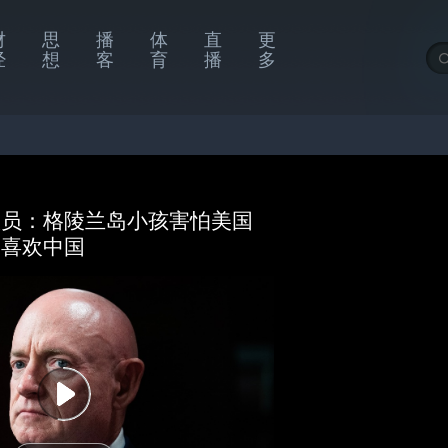
财
思
播
体
直
更
经
想
客
育
播
多
议员：格陵兰岛小孩害怕美国
更喜欢中国