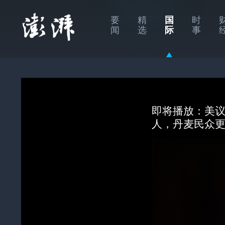
要
精
国
时
闻
选
际
事
即将播放：
美
人，丹麦民众