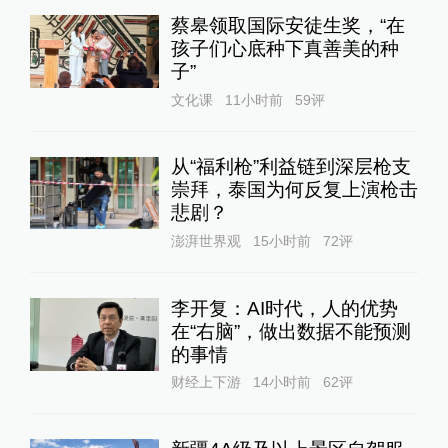
蔡皋领取国际安徒生奖，“在
孩子们心底种下真善美的种
子”
文化课
11小时前
59
评
从“福利枪”利益链到深层枪支
崇拜，泰国为何反复上演枪击
悲剧？
澎湃世界观
15小时前
72
评
李开复：AI时代，人的优势
在“右脑”，做出数据不能预测
的事情
财经上下游
14小时前
62
评