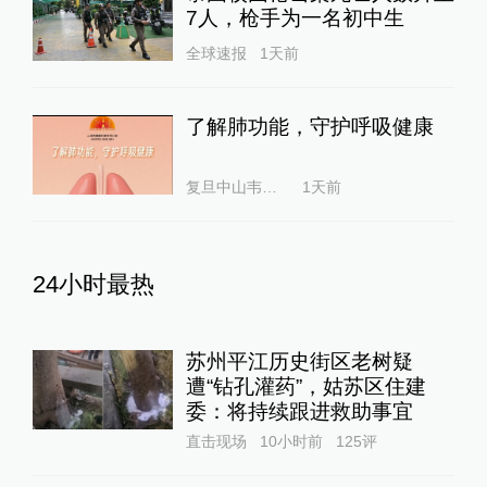
7人，枪手为一名初中生
全球速报
1天前
了解肺功能，守护呼吸健康
复旦中山韦素兰
1天前
24小时最热
苏州平江历史街区老树疑
遭“钻孔灌药”，姑苏区住建
委：将持续跟进救助事宜
直击现场
10小时前
125
评