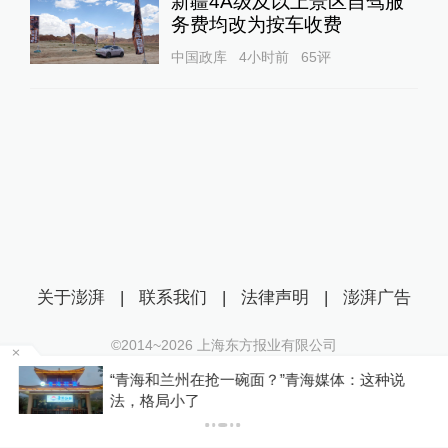
新疆4A级及以上景区自驾服
务费均改为按车收费
中国政库
4小时前
65
评
关于澎湃
|
联系我们
|
法律声明
|
澎湃广告
©2014~
2026
上海东方报业有限公司
沪ICP证：沪B2-20170116 | 沪ICP备14003370号
区
“青海和兰州在抢一碗面？”青海媒体：这种说
互联网新闻信息服务许可证：31120170006
法，格局小了
沪公网安备 31010602000299号