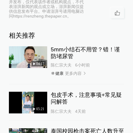
并发布，仅代表该作者或机构观点，不代
表澎湃新闻的观点或立场，澎湃新闻仅提
供信息发布平台。申请澎湃号请用电脑访
问https://renzheng.thepaper.cn。
相关推荐
5mm小结石不用管？错！谨
防堵尿管
04:17
陈仁宗大夫
6小时前
更多内容
健康
包皮手术，注意事项+常见疑
问解答
05:21
陈仁宗大夫
4天前
泰国校园枪击案死亡人数升至