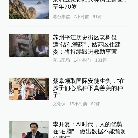
享年70岁
港台来信
7小时前
91
评
苏州平江历史街区老树疑
遭“钻孔灌药”，姑苏区住建
委：将持续跟进救助事宜
直击现场
14小时前
131
评
蔡皋领取国际安徒生奖，“在
孩子们心底种下真善美的种
子”
文化课
15小时前
62
评
李开复：AI时代，人的优势
在“右脑”，做出数据不能预测