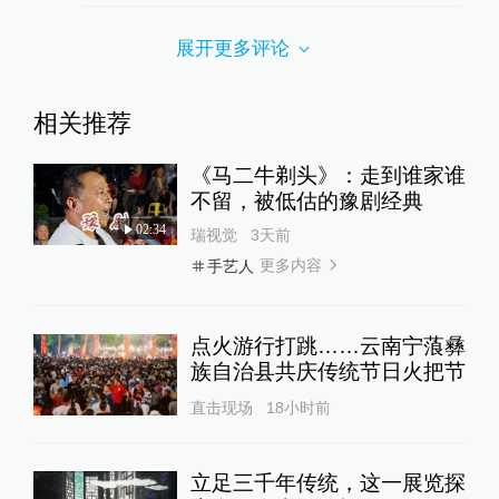
展开更多评论
相关推荐
《马二牛剃头》：走到谁家谁
不留，被低估的豫剧经典
02:34
瑞视觉
3天前
更多内容
手艺人
点火游行打跳……云南宁蒗彝
族自治县共庆传统节日火把节
直击现场
18小时前
立足三千年传统，这一展览探