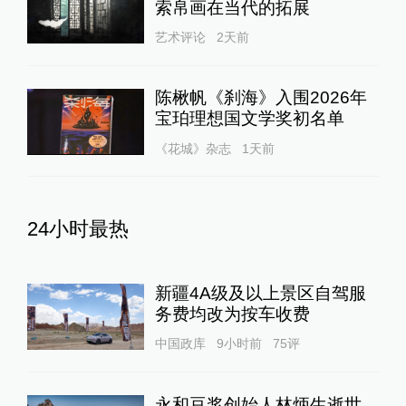
索帛画在当代的拓展
艺术评论
2天前
陈楸帆《刹海》入围2026年
宝珀理想国文学奖初名单
《花城》杂志
1天前
24小时最热
新疆4A级及以上景区自驾服
务费均改为按车收费
中国政库
9小时前
75
评
永和豆浆创始人林炳生逝世，