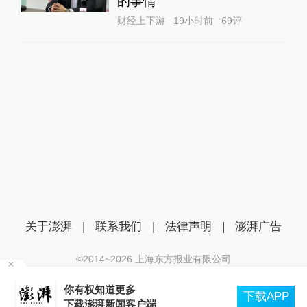
的事情
财经上下游
19小时前
69
评
关于澎湃
|
联系我们
|
法律声明
|
澎湃广告
©2014~
2026
上海东方报业有限公司
沪ICP证：沪B2-20170116 | 沪ICP备14003370号
8月9日运营开始起
互联网新闻信息服务许可证：31120170006
下载APP
段限速运行
户端