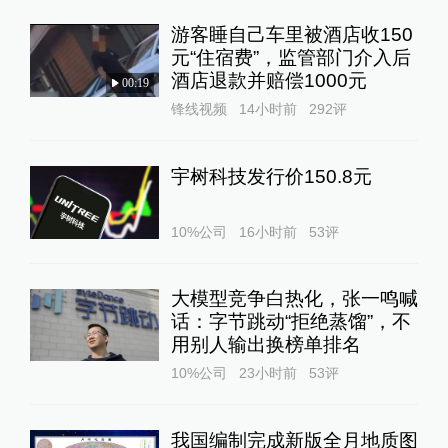
游客睡自己车里被酒店收150
元“住宿费”，监管部门介入后
酒店退款并赔偿1000元
00:19
锋线视频
14小时前
292
评
宇树科技发行价150.8元
10%公司
16小时前
53
评
大模型竞争白热化，张一鸣喊
话：字节跳动“拒绝蒸馏”，不
用别人输出换榜单排名
10%公司
23小时前
53
评
我国编制完成新版全月地质图