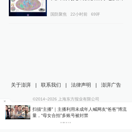
国防聚焦
22小时前
69
评
关于澎湃
|
联系我们
|
法律声明
|
澎湃广告
©2014~
2026
上海东方报业有限公司
沪ICP证：沪B2-20170116 | 沪ICP备14003370号
扫描“主播”｜主播利用未成年人喊网友“爸爸”博流
互联网新闻信息服务许可证：31120170006
P
量，“母女合拍”多账号被封禁
沪公网安备 31010602000299号