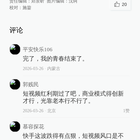
责任编辑：
郑景昕
图片编辑：
沈轲
20
校对：
施鋆
评论
平安快乐106
完了，我的青春结束了。
2026-03-26
∙ 内蒙古
郭贱民
短视频红利期过了吧，商业模式得创新
才行，光靠老本行不行了。
2026-03-26
∙ 北京
1赞
慕容探花
快手这波跌得有点狠，短视频风口是不