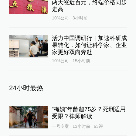
两天涨近百元，终端价格同步
走高
10%公司
3小时前
活力中国调研行｜加速科研成
果转化，如何让科学家、企业
家更好双向奔赴
10%公司
15小时前
24小时最热
“梅姨”年龄超75岁？死刑适用
受限？律师解读
一号专案
13小时前
53
评