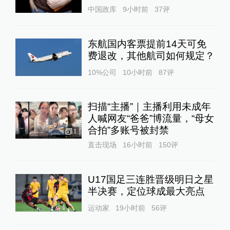
中国政库
9小时前
37
评
东航国内客票提前14天可免
费退改，其他航司如何规定？
10%公司
10小时前
87
评
扫描“主播”｜主播利用未成年
人喊网友“爸爸”博流量，“母女
合拍”多账号被封禁
1
直击现场
16小时前
150
评
U17国足三连胜晋级明日之星
半决赛，定位球成最大亮点
运动家
19小时前
56
评