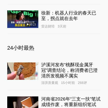
徐新：机器人行业的春天已
至，拐点就在去年
00:23
雷达财经
3天前
24小时最热
泸溪河发布“桃酥现金属牙
冠”调查结论，称消费者已澄
清所发视频不属实
澎湃质量观
15小时前
266
评
河南省2026年“三支一扶”笔试
成绩作废，将重新组织笔试