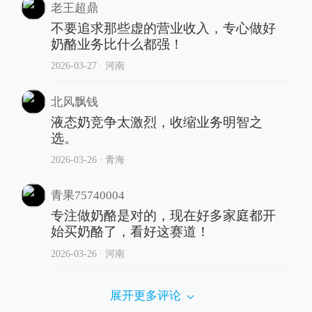
老王超鼎
不要追求那些虚的营业收入，专心做好
奶酪业务比什么都强！
2026-03-27
∙ 河南
北风飘钱
液态奶竞争太激烈，收缩业务明智之
选。
2026-03-26
∙ 青海
青果75740004
专注做奶酪是对的，现在好多家庭都开
始买奶酪了，看好这赛道！
2026-03-26
∙ 河南
展开更多评论