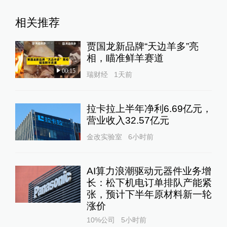
相关推荐
贾国龙新品牌“天边羊多”亮
相，瞄准鲜羊赛道
00:15
瑞财经
1天前
拉卡拉上半年净利6.69亿元，
营业收入32.57亿元
金改实验室
6小时前
AI算力浪潮驱动元器件业务增
长：松下机电订单排队产能紧
张，预计下半年原材料新一轮
涨价
10%公司
5小时前